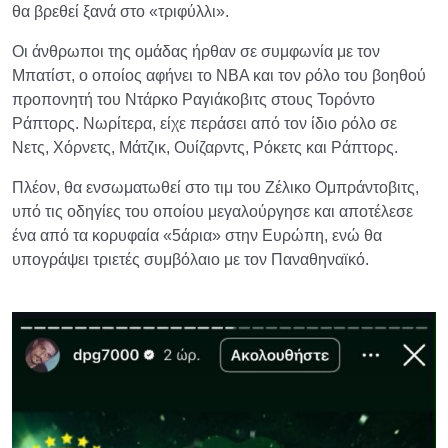
θα βρεθεί ξανά στο «τριφύλλι».
Οι άνθρωποι της ομάδας ήρθαν σε συμφωνία με τον
Μπατίστ, ο οποίος αφήνει το ΝΒΑ και τον ρόλο του βοηθού
προπονητή του Ντάρκο Ραγιάκοβιτς στους Τορόντο
Ράπτορς. Νωρίτερα, είχε περάσει από τον ίδιο ρόλο σε
Νετς, Χόρνετς, Μάτζικ, Ουίζαρντς, Ρόκετς και Ράπτορς.
Πλέον, θα ενσωματωθεί στο τιμ του Ζέλικο Ομπράντοβιτς,
υπό τις οδηγίες του οποίου μεγαλούργησε και αποτέλεσε
ένα από τα κορυφαία «5άρια» στην Ευρώπη, ενώ θα
υπογράψει τριετές συμβόλαιο με τον Παναθηναϊκό.