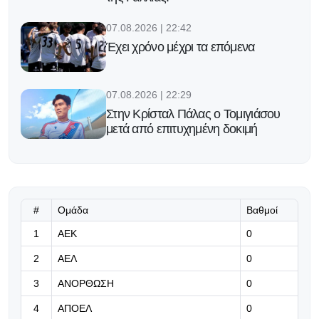
07.08.2026 | 22:42
Έχει χρόνο μέχρι τα επόμενα
07.08.2026 | 22:29
Στην Κρίσταλ Πάλας ο Τομιγιάσου
μετά από επιτυχημένη δοκιμή
07.08.2026 | 22:16
Υπομονή!
#
Ομάδα
Βαθμοί
07.08.2026 | 22:03
1
ΑΕΚ
0
Η Γαλατασαράι πάει για το
2
ΑΕΛ
0
μεταγραφικό «μπαμ» με Μαρτινέλι
3
ΑΝΟΡΘΩΣΗ
0
07.08.2026 | 21:50
4
ΑΠΟΕΛ
0
«Η Ντόρτμουντ ψάχνει τον διάδοχο