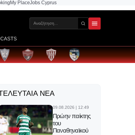
king
My Place
Jobs Cyprus
CASTS
ΤΕΛΕΥΤΑΊΑ ΝΈΑ
09.08.2026 | 12:49
Πρώην παίκτης
του
Παναθηναϊκού