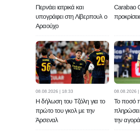
Περνάει ιατρικά και
Carabao C
υπογράφει στη Λίβερπουλ ο
προκρίσει
Αραούχο
08.08.2026 | 18:33
08.08.2026 |
Η δήλωση του Τζόλη για το
Το ποσό π
πρώτο του γκολ με την
πληρώσει 
Άρσεναλ
την αγορά