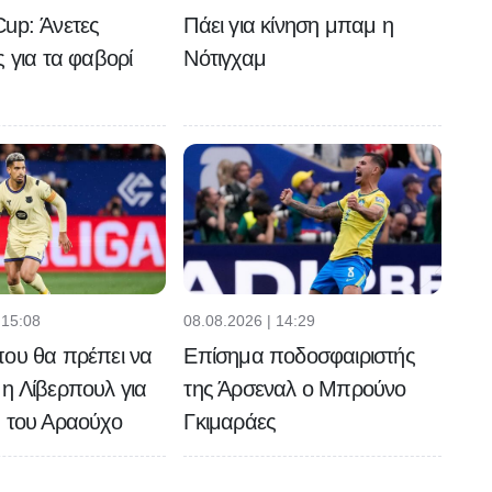
Πάει για κίνηση μπαμ η
up: Άνετες
Νότιγχαμ
ς για τα φαβορί
 15:08
08.08.2026 | 14:29
ου θα πρέπει να
Επίσημα ποδοσφαιριστής
η Λίβερπουλ για
της Άρσεναλ ο Μπρούνο
 του Αραούχο
Γκιμαράες