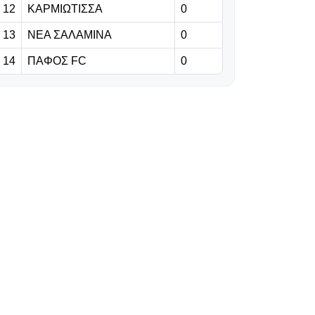
12
ΚΑΡΜΙΩΤΙΣΣΑ
«Μεγάλο
0
φαβορί για τη
13
ΝΕΑ ΣΑΛΑΜΙΝΑ
0
League Phase
του Champions
14
ΠΑΦΟΣ FC
0
League η ΑΕΚ»
09.08.2026 | 11:18
Στόχος η
ετοιμότητα για
την πρεμιέρα
09.08.2026 | 11:05
Shanghai
Masters: Η
επιστροφή του
Φέντερερ
09.08.2026 | 10:52