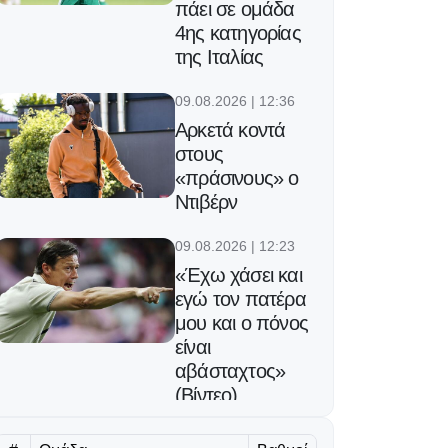
πάει σε ομάδα
4ης κατηγορίας
της Ιταλίας
09.08.2026 | 12:36
Αρκετά κοντά
στους
«πράσινους» ο
Ντιβέρν
09.08.2026 | 12:23
«Έχω χάσει και
εγώ τον πατέρα
μου και ο πόνος
είναι
αβάσταχτος»
(Βίντεο)
09.08.2026 | 12:10