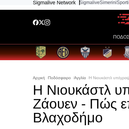
Sigmalive Network
Sigmalive
Simerini
Sport
ΠΟΔΟΣ
Αρχική
Ποδόσφαιρο
Αγγλία
Η Νιουκάστλ υπέγραψ
Η Νιουκάστλ υ
Ζάουεν - Πώς ε
Βλαχοδήμο