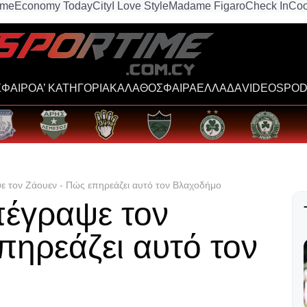
ime
Economy Today
City
I Love Style
Madame Figaro
Check In
Coo
ΦΑΙΡΟ
Α’ ΚΑΤΗΓΟΡΙΑ
ΚΑΛΑΘΟΣΦΑΙΡΑ
ΕΛΛΑΔΑ
VIDEOS
POD
ε τον Ζάουεν - Πώς επηρεάζει αυτό τον Βλαχοδήμο
πέγραψε τον
πηρεάζει αυτό τον