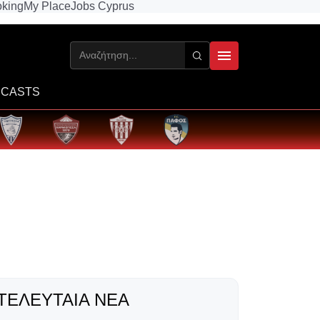
king
My Place
Jobs Cyprus
CASTS
ΤΕΛΕΥΤΑΊΑ ΝΈΑ