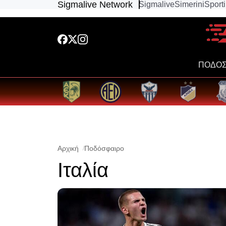
Sigmalive Network
Sigmalive
Simerini
Sport
ΠΟΔΟΣ
Αρχική
Ποδόσφαιρο
Ιταλία