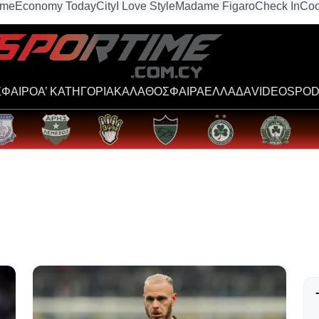
ime
Economy Today
City
I Love Style
Madame Figaro
Check In
Coo
ΦΑΙΡΟ
Α’ ΚΑΤΗΓΟΡΙΑ
ΚΑΛΑΘΟΣΦΑΙΡΑ
ΕΛΛΑΔΑ
VIDEOS
POD