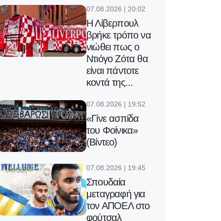
07.08.2026 | 20:02
Η Λίβερπουλ
βρήκε τρόπο να
νιώθει πως ο
Ντιόγο Ζότα θα
είναι πάντοτε
κοντά της...
07.08.2026 | 19:52
«Γίνε ασπίδα
του Φοίνικα»
(Βίντεο)
07.08.2026 | 19:45
Σπουδαία
μεταγραφή για
τον ΑΠΟΕΛ στο
φούτσαλ