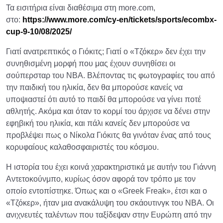
Τα εισιτήρια είναι διαθέσιμα στη more.com,
στο:
https
://
www
.
more
.
com
/
cy
-
en
/
tickets
/
sports
/
ecombx
-
cup
-9-10/08/2025/
Γιατί ανατρεπτικός ο Γιόκιτς; Γιατί ο «Τζόκερ» δεν έχει την
συνηθισμένη μορφή που μας έχουν συνηθίσει οι
σούπερσταρ του NBA. Βλέποντας τις φωτογραφίες του από
την παιδική του ηλικία, δεν θα μπορούσε κανείς να
υποψιαστεί ότι αυτό το παιδί θα μπορούσε να γίνει ποτέ
αθλητής. Ακόμα και όταν το κορμί του άρχισε να δένει στην
εφηβική του ηλικία, και πάλι κανείς δεν μπορούσε να
προβλέψει πως ο Νίκολα Γιόκιτς θα γινόταν ένας από τους
κορυφαίους καλαθοσφαιριστές του κόσμου.
Η ιστορία του έχει κοινά χαρακτηριστικά με αυτήν του Γιάννη
Αντετοκούνμπο, κυρίως όσον αφορά τον τρόπο με τον
οποίο εντοπίστηκε. Όπως και ο «Greek Freak», έτσι και ο
«Τζόκερ», ήταν μια ανακάλυψη του σκάουτινγκ του ΝΒΑ. Οι
ανιχνευτές ταλέντων που ταξίδεψαν στην Ευρώπη από την