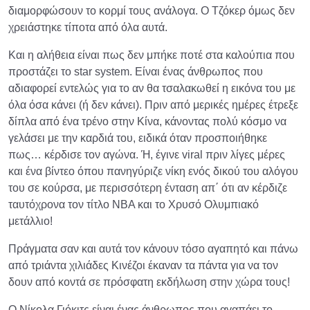
διαμορφώσουν το κορμί τους ανάλογα. Ο Τζόκερ όμως δεν
χρειάστηκε τίποτα από όλα αυτά.
Και η αλήθεια είναι πως δεν μπήκε ποτέ στα καλούπια που
προστάζει το star system. Είναι ένας άνθρωπος που
αδιαφορεί εντελώς για το αν θα τσαλακωθεί η εικόνα του με
όλα όσα κάνει (ή δεν κάνει). Πριν από μερικές ημέρες έτρεξε
δίπλα από ένα τρένο στην Κίνα, κάνοντας πολύ κόσμο να
γελάσει με την καρδιά του, ειδικά όταν προσποιήθηκε
πως… κέρδισε τον αγώνα. Ή, έγινε viral πριν λίγες μέρες
και ένα βίντεο όπου πανηγύριζε νίκη ενός δικού του αλόγου
του σε κούρσα, με περισσότερη ένταση απ΄ ότι αν κέρδιζε
ταυτόχρονα τον τίτλο NBA και το Χρυσό Ολυμπιακό
μετάλλιο!
Πράγματα σαν και αυτά τον κάνουν τόσο αγαπητό και πάνω
από τριάντα χιλιάδες Κινέζοι έκαναν τα πάντα για να τον
δουν από κοντά σε πρόσφατη εκδήλωση στην χώρα τους!
Ο Νίκολα Γιόκιτς είναι ένας άνθρωπος που αγαπάει το