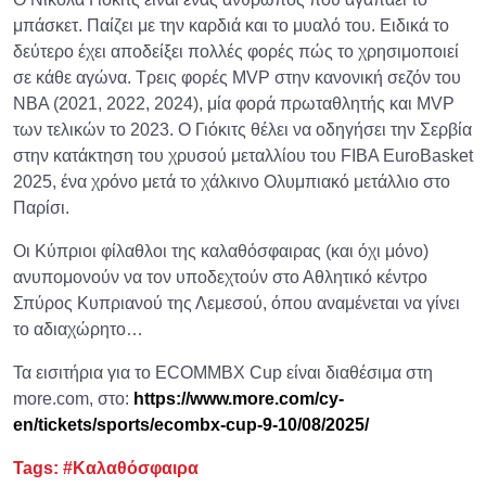
μπάσκετ. Παίζει με την καρδιά και το μυαλό του. Ειδικά το
δεύτερο έχει αποδείξει πολλές φορές πώς το χρησιμοποιεί
σε κάθε αγώνα. Τρεις φορές MVP στην κανονική σεζόν του
ΝΒΑ (2021, 2022, 2024), μία φορά πρωταθλητής και MVP
των τελικών το 2023. Ο Γιόκιτς θέλει να οδηγήσει την Σερβία
στην κατάκτηση του χρυσού μεταλλίου του FIBA EuroBasket
2025, ένα χρόνο μετά το χάλκινο Ολυμπιακό μετάλλιο στο
Παρίσι.
Οι Κύπριοι φίλαθλοι της καλαθόσφαιρας (και όχι μόνο)
ανυπομονούν να τον υποδεχτούν στο Αθλητικό κέντρο
Σπύρος Κυπριανού της Λεμεσού, όπου αναμένεται να γίνει
το αδιαχώρητο…
Τα εισιτήρια για το ECOMMBX Cup είναι διαθέσιμα στη
more.com, στο:
https
://
www
.
more
.
com
/
cy
-
en
/
tickets
/
sports
/
ecombx
-
cup
-9-10/08/2025/
Tags:
#Καλαθόσφαιρα