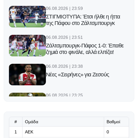
06.08.2026 | 23:59
ΣΤΙΓΜΙΟΤΥΠΑ: Έτσι ήλθε η ήττα
της Πάφου στο Ζάλτσμπουργκ
06.08.2026 | 23:51
Ζάλτσμπουργκ-Πάφος 1-0: Έπαθε
ζημιά στο φινάλε, αλλά ελπίζει!
06.08.2026 | 23:38
Νέες «Σειρήνες» για Ζεσούς
06.08.2026 | 23:25
Ο Φορλάν νέος προπονητής της
εθνικής Ουρουγουάης!
#
Ομάδα
Βαθμοί
06.08.2026 | 23:12
1
ΑΕΚ
0
«Μπορούμε να βασιστούμε σε