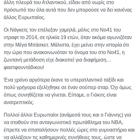
άλλη πλευρά του Ατλαντικού, είδαν από νωρίς στο
πρόσωπό του όλα αυτά που δεν μπορούσε να δει κανένας
άλλος Ευρωπαίος.
Οι Νάγκετς τον επέλεξαν χαμηλά, μόλις στο Νο41 του
ντραφτ το 2014, σε ηλικία 19 ετών, όταν ακόμα αγωνιζόταν
στην Μέγα Μπάσκετ. Μάλιστα, έχει μείνει στην ιστορία ότι
την ώρα που ανακοινωνόταν το όνομα του στο Νο41, η
ζωντανή μετάδοση είχε διακοπεί για διαφήμιση…
φαστφουντάδικου!
Ένα χρόνο αργότερα έκανε το υπερατλαντικό ταξίδι και
πολύ γρήγορα εξελίχθηκε σε έναν σούπερ σταρ. Όχι όμως
όπως συνηθίζεται να γίνεται. Είπαμε, ο Γιόκιτς είναι
ανατρεπτικός.
Πολλοί άλλοι Ευρωπαίοι (ανάμεσά τους και ο Γιάννης) για
να σταθούν στο ανταγωνιστικό πρωτάθλημα του ΝΒΑ,
έπρεπε να σπαταλήσουν πολλές ώρες στο γυμναστήριο και
να αλλάξουν τις καθημερινές συνήθειες τους, ώστε να