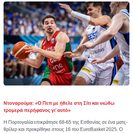
Ντοναρούμα: «Ο Πεπ με ήθελε στη Σίτι και νιώθω
τρομερά περήφανος γι’ αυτό»
Η Πορτογαλία επικράτησε 68-65 της Εσθονίας σε ένα ματς-
θρίλερ και προκρίθηκε στους 16 του EuroBasket 2025. Ο