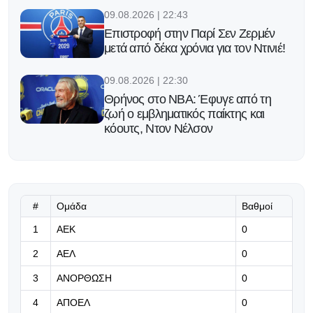
09.08.2026 | 22:43
Επιστροφή στην Παρί Σεν Ζερμέν
μετά από δέκα χρόνια για τον Ντινιέ!
09.08.2026 | 22:30
Θρήνος στο NBA: Έφυγε από τη
ζωή ο εμβληματικός παίκτης και
κόουτς, Ντον Νέλσον
09.08.2026 | 22:19
Το πρόγραμμα προπονήσεων και
διασκέψεων ενόψει Μπραν
#
Ομάδα
Βαθμοί
09.08.2026 | 22:06
1
ΑΕΚ
0
Έξι φιλικά, 9 σκόρερ
2
ΑΕΛ
0
3
ΑΝΟΡΘΩΣΗ
0
09.08.2026 | 21:53
4
ΑΠΟΕΛ
0
Με 145 αθλητές η Κύπρος στους