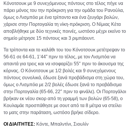
Κόνοτσουκ με 9 συνεχόμενους πόντους στο τέλος πήγε να
πάρει μόνος του την πρόκριση για την ομάδα του Ρανούλα,
όμως ο Λισμπόα με ένα τρίποντο και ένα ζευγάρι βολών,
χάρισε στην Πορτογαλία τη νίκη-πρόκριση. Ο Νίμιας Κέτα
αποβλήθηκε με δύο τεχνικές ποινές, ωστόσο μέχρι εκείνο το
σημείο μέτρησε 15 πόντους και 3 ριμπάουντ.
Τα τρίποντα και το καλάθι του του Κόνοτσουκ μετέτρεψαν το
56-61 σε 64-61, 1’44” πριν το τέλος, με τον Λισμπόα να
απαντά για τρεις και να ισοφαρίζει 55″ πριν το άκουσμα της
κόρνας. Ο Κόνοτσουκ με 1/2 βολές και 9 συνεχόμενους
πόντους συνολικά, έδωσε ξανά προβάδισμα στη χώρα του,
όμως ο Λισμπόα με 2/2 βολές έδωσε ξανά το προβάδισμα
στην Πορτογαλία (65-66, 22″ πριν το φινάλε). Οι Πορτογάλοι
βρήκαν εκ νέου σκορ από τη γραμμή των βολών (65-58), ο
Κουλαμάε προσπάθησε με σουτ από τα 8 μέτρα να στείλει
το ματς στην παράταση, ωστόσο βρήκε σίδερο.
ΟΙ ΔΙΑΙΤΗΤΕΣ:
Κόντε, Μπαλντίνι, Σιουλίν