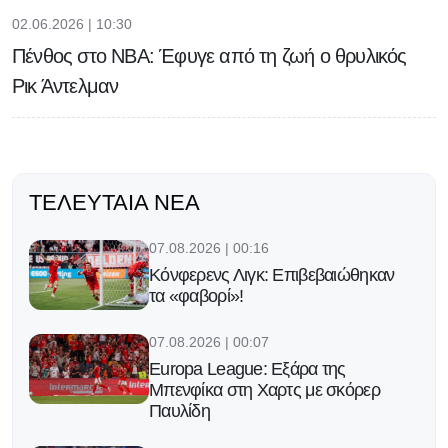
02.06.2026 | 10:30
Πένθος στο NBA: Έφυγε από τη ζωή ο θρυλικός
Ρικ Άντελμαν
ΤΕΛΕΥΤΑΊΑ ΝΈΑ
07.08.2026 | 00:16
Κόνφερενς Λιγκ: Επιβεβαιώθηκαν
τα «φαβορί»!
07.08.2026 | 00:07
Europa League: Εξάρα της
Μπενφίκα στη Χαρτς με σκόρερ
Παυλίδη