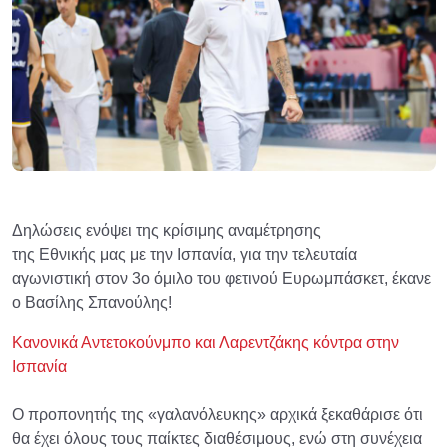
Δηλώσεις ενόψει της κρίσιμης αναμέτρησης
της Εθνικής μας με την Ισπανία, για την τελευταία
αγωνιστική στον 3ο όμιλο του φετινού Ευρωμπάσκετ, έκανε
ο Βασίλης Σπανούλης!
Κανονικά Αντετοκούνμπο και Λαρεντζάκης κόντρα στην
Ισπανία
Ο προπονητής της «γαλανόλευκης» αρχικά ξεκαθάρισε ότι
θα έχει όλους τους παίκτες διαθέσιμους, ενώ στη συνέχεια