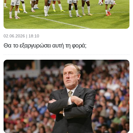
02.06.2026 | 18:10
Θα το εξαργυρώσει αυτή τη φορά;