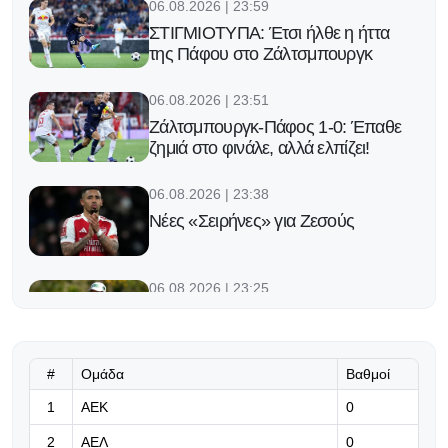
06.08.2026 | 23:59
ΣΤΙΓΜΙΟΤΥΠΑ: Έτσι ήλθε η ήττα
της Πάφου στο Ζάλτσμπουργκ
06.08.2026 | 23:51
Ζάλτσμπουργκ-Πάφος 1-0: Έπαθε
ζημιά στο φινάλε, αλλά ελπίζει!
06.08.2026 | 23:38
Νέες «Σειρήνες» για Ζεσούς
06.08.2026 | 23:25
Ο Φορλάν νέος προπονητής της
εθνικής Ουρουγουάης!
#
Ομάδα
Βαθμοί
06.08.2026 | 23:12
1
ΑΕΚ
0
«Μπορούμε να βασιστούμε σε
όλους τους παίκτες μας»
2
ΑΕΛ
0