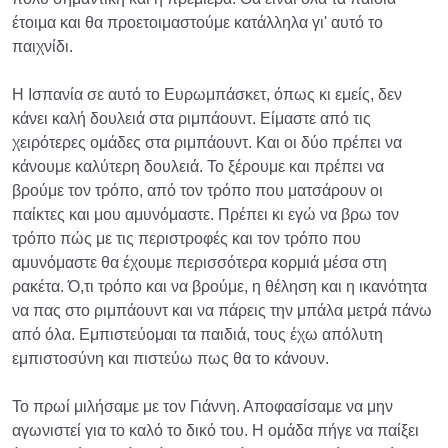
έτοιμα και θα προετοιμαστούμε κατάλληλα γι' αυτό το
παιχνίδι.
Η Ισπανία σε αυτό το Ευρωμπάσκετ, όπως κι εμείς, δεν
κάνει καλή δουλειά στα ριμπάουντ. Είμαστε από τις
χειρότερες ομάδες στα ριμπάουντ. Και οι δύο πρέπει να
κάνουμε καλύτερη δουλειά. Το ξέρουμε και πρέπει να
βρούμε τον τρόπο, από τον τρόπο που ματσάρουν οι
παίκτες και μου αμυνόμαστε. Πρέπει κι εγώ να βρω τον
τρόπο πώς με τις περιστροφές και τον τρόπο που
αμυνόμαστε θα έχουμε περισσότερα κορμιά μέσα στη
ρακέτα. Ό,τι τρόπο και να βρούμε, η θέληση και η ικανότητα
να πας στο ριμπάουντ και να πάρεις την μπάλα μετρά πάνω
από όλα. Εμπιστεύομαι τα παιδιά, τους έχω απόλυτη
εμπιστοσύνη και πιστεύω πως θα το κάνουν.
Το πρωί μιλήσαμε με τον Γιάννη. Αποφασίσαμε να μην
αγωνιστεί για το καλό το δικό του. Η ομάδα πήγε να παίξει