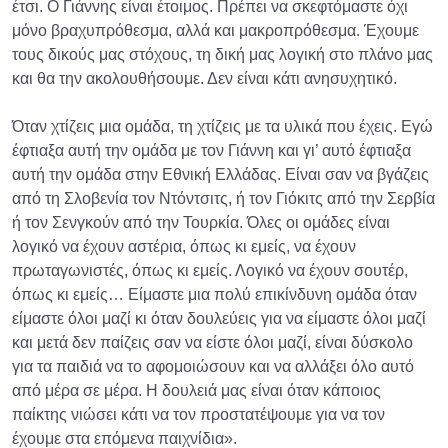
έτσι. Ο Γιάννης είναι έτοιμος. Πρέπει να σκεφτόμαστε όχι
μόνο βραχυπρόθεσμα, αλλά και μακροπρόθεσμα. Έχουμε
τους δικούς μας στόχους, τη δική μας λογική στο πλάνο μας
και θα την ακολουθήσουμε. Δεν είναι κάτι ανησυχητικό.
Όταν χτίζεις μια ομάδα, τη χτίζεις με τα υλικά που έχεις. Εγώ
έφτιαξα αυτή την ομάδα με τον Γιάννη και γι’ αυτό έφτιαξα
αυτή την ομάδα στην Εθνική Ελλάδας. Είναι σαν να βγάζεις
από τη Σλοβενία τον Ντόντσιτς, ή τον Γιόκιτς από την Σερβία
ή τον Σενγκούν από την Τουρκία. Όλες οι ομάδες είναι
λογικό να έχουν αστέρια, όπως κι εμείς, να έχουν
πρωταγωνιστές, όπως κι εμείς. Λογικό να έχουν σουτέρ,
όπως κι εμείς… Είμαστε μια πολύ επικίνδυνη ομάδα όταν
είμαστε όλοι μαζί κι όταν δουλεύεις για να είμαστε όλοι μαζί
και μετά δεν παίζεις σαν να είστε όλοι μαζί, είναι δύσκολο
για τα παιδιά να το αφομοιώσουν και να αλλάξει όλο αυτό
από μέρα σε μέρα. Η δουλειά μας είναι όταν κάποιος
παίκτης νιώσει κάτι να τον προστατέψουμε για να τον
έχουμε στα επόμενα παιχνίδια».