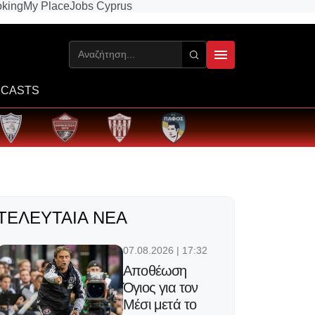
king
My Place
Jobs Cyprus
CASTS
ΤΕΛΕΥΤΑΊΑ ΝΈΑ
07.08.2026 | 17:32
Αποθέωση
Όγιος για τον
Μέσι μετά το