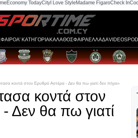
ime
Economy Today
City
I Love Style
Madame Figaro
Check In
Coo
ΦΑΙΡΟ
Α’ ΚΑΤΗΓΟΡΙΑ
ΚΑΛΑΘΟΣΦΑΙΡΑ
ΕΛΛΑΔΑ
VIDEOS
POD
φτασα κοντά στον Ερυθρό Αστέρα - Δεν θα πω γιατί δεν πήγα»
τασα κοντά στον
- Δεν θα πω γιατί