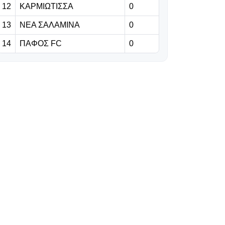
12
ΚΑΡΜΙΩΤΙΣΣΑ
Χρειάζεται
0
παραδοχή, όχι
13
ΝΕΑ ΣΑΛΑΜΙΝΑ
0
ωραιοποίηση
14
ΠΑΦΟΣ FC
0
07.08.2026 | 16:01
«Μάταιο το
ταξίδι του
Παναθηναϊκού»
- Τι αναφέρουν
οι Σέρβοι για τον
Ούγκρεσιτς
07.08.2026 | 16:00
Επίσημο:
Συμφωνία με
Κεϊτά
07.08.2026 | 15:48