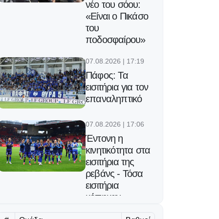
νέο του σόου:
«Είναι ο Πικάσο
του
ποδοσφαίρου»
07.08.2026 | 17:19
Πάφος: Τα
εισιτήρια για τον
επαναληπτικό
07.08.2026 | 17:06
Έντονη η
κινητικότητα στα
εισιτήρια της
ρεβάνς - Τόσα
εισιτήρια
κόπηκαν
07.08.2026 | 16:53