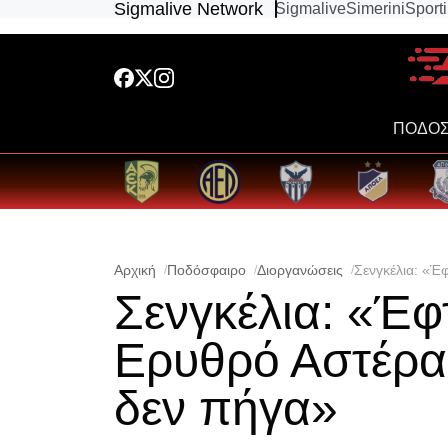
Sigmalive Network
Sigmalive
Simerini
Sport
ΠΟΔΟΣ
Αρχική
Ποδόσφαιρο
Διοργανώσεις
Σενγκέλια: «Έ
Σενγκέλια: «Έφ
Ερυθρό Αστέρα 
δεν πήγα»