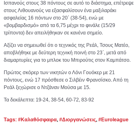
Ισπανούς στους 38 πόντους σε αυτό το διάστημα, επέτρεψε
στους Λιθουανούς να εξασφαλίσουν ένα μαξιλαράκι
ασφαλείας 16 πόντων στο 20΄ (38-54), ενώ με
«βομβαρδισμό» από τα 6,75 μέχρι το φινάλε (15/29
τρίποντα) δεν απειλήθηκαν σε κανένα σημείο.
Αξίζει να σημειωθεί ότι ο τεχνικός της Ρεάλ, Τσους Ματέο,
αποβλήθηκε με δεύτερη τεχνική ποινή στο 23΄, μετά από
διαμαρτυρίες για το μπλοκ του Μπιρούτις στον Καμπάτσο.
Πρώτος σκόρερ των νικητών ο Λόνι Γουόκερ με 21
πόντους, ενώ 17 πρόσθεσε ο Σιλβέιν Φρανσίσκο. Από τη
Ρεάλ ξεχώρισε ο Ντζάναν Μούσα με 15.
Τα δεκάλεπτα: 19-24, 38-54, 60-72, 83-92
Tags:
#Καλαθόσφαιρα
,
#Διοργανώσεις
,
#Euroleague