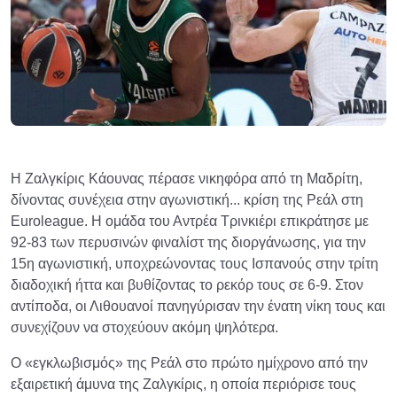
Η Ζαλγκίρις Κάουνας πέρασε νικηφόρα από τη Μαδρίτη,
δίνοντας συνέχεια στην αγωνιστική... κρίση της Ρεάλ στη
Euroleague. Η ομάδα του Αντρέα Τρινκιέρι επικράτησε με
92-83 των περυσινών φιναλίστ της διοργάνωσης, για την
15η αγωνιστική, υποχρεώνοντας τους Ισπανούς στην τρίτη
διαδοχική ήττα και βυθίζοντας το ρεκόρ τους σε 6-9. Στον
αντίποδα, οι Λιθουανοί πανηγύρισαν την ένατη νίκη τους και
συνεχίζουν να στοχεύουν ακόμη ψηλότερα.
Ο «εγκλωβισμός» της Ρεάλ στο πρώτο ημίχρονο από την
εξαιρετική άμυνα της Ζαλγκίρις, η οποία περιόρισε τους