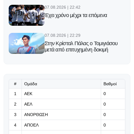
07.08.2026 | 22:42
Έχει χρόνο μέχρι τα επόμενα
07.08.2026 | 22:29
Στην Κρίσταλ Πάλας ο Τομιγιάσου
μετά από επιτυχημένη δοκιμή
07.08.2026 | 22:16
Υπομονή!
#
Ομάδα
Βαθμοί
07.08.2026 | 22:03
1
ΑΕΚ
0
Η Γαλατασαράι πάει για το
2
ΑΕΛ
0
μεταγραφικό «μπαμ» με Μαρτινέλι
3
ΑΝΟΡΘΩΣΗ
0
07.08.2026 | 21:50
4
ΑΠΟΕΛ
0
«Η Ντόρτμουντ ψάχνει τον διάδοχο