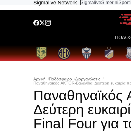
Sigmalive Network
Sigmalive
Simerini
Sport
ΠΟΔΟΣ
Αρχική
Ποδόσφαιρο
Διοργανώσεις
Παναθηναϊκός AKTOR-Βαλένθια: Δεύτερη ευκαιρία πρ
Παναθηναϊκός 
Δεύτερη ευκαιρ
Final Four για