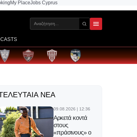
king
My Place
Jobs Cyprus
CASTS
ΤΕΛΕΥΤΑΊΑ ΝΈΑ
09.08.2026 | 12:36
Αρκετά κοντά
στους
«πράσινους» ο