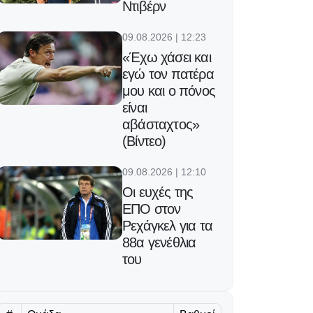
Ντιβέρν
09.08.2026 | 12:23
«Έχω χάσει και
εγώ τον πατέρα
μου και ο πόνος
είναι
αβάσταχτος»
(Βίντεο)
09.08.2026 | 12:10
Οι ευχές της
ΕΠΟ στον
Ρεχάγκελ για τα
88α γενέθλια
του
09.08.2026 | 11:57
Αύξηση φημών