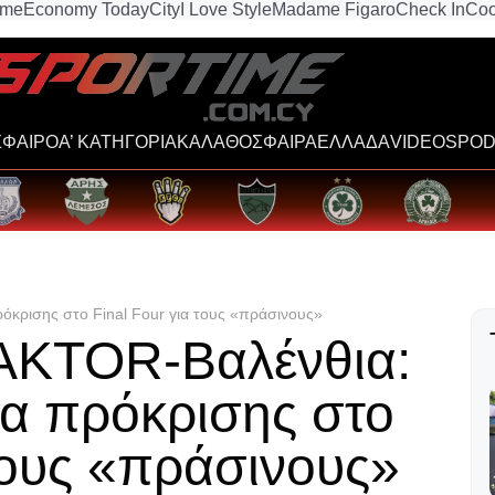
ime
Economy Today
City
I Love Style
Madame Figaro
Check In
Coo
ΦΑΙΡΟ
Α’ ΚΑΤΗΓΟΡΙΑ
ΚΑΛΑΘΟΣΦΑΙΡΑ
ΕΛΛΑΔΑ
VIDEOS
POD
όκρισης στο Final Four για τους «πράσινους»
AKTOR-Βαλένθια:
ία πρόκρισης στο
 τους «πράσινους»