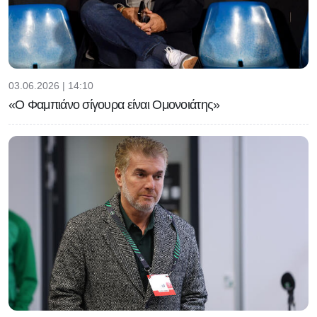
03.06.2026 | 14:10
«Ο Φαμπιάνο σίγουρα είναι Ομονοιάτης»