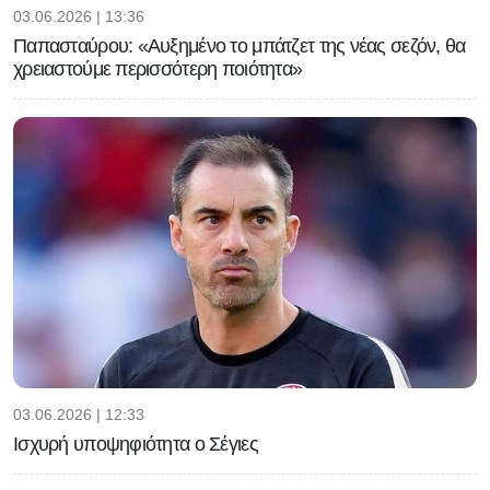
03.06.2026 | 13:36
Παπασταύρου: «Αυξημένο το μπάτζετ της νέας σεζόν, θα
χρειαστούμε περισσότερη ποιότητα»
03.06.2026 | 12:33
Ισχυρή υποψηφιότητα ο Σέγιες