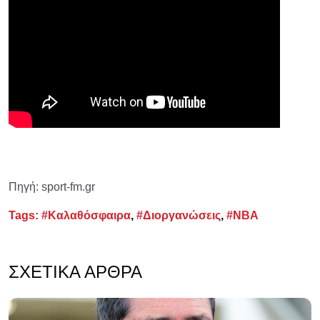
Πηγή: sport-fm.gr
Tags:
#Καλαθόσφαιρα
,
#Διοργανώσεις
,
#NBA
ΣΧΕΤΙΚΆ ΆΡΘΡΑ