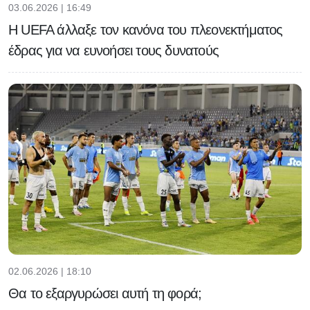
03.06.2026 | 16:49
H UEFA άλλαξε τον κανόνα του πλεονεκτήματος
έδρας για να ευνοήσει τους δυνατούς
02.06.2026 | 18:10
Θα το εξαργυρώσει αυτή τη φορά;