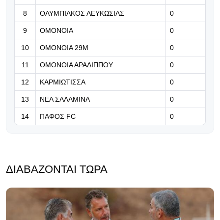
διαπραγματεύσεις με τη Νάπολι για
8
ΟΛΥΜΠΙΑΚΟΣ ΛΕΥΚΩΣΙΑΣ
0
τον Λουκάκου
9
ΟΜΟΝΟΙΑ
0
08.08.2026 | 15:47
10
ΟΜΟΝΟΙΑ 29Μ
0
Νέο φιλικό, νέες εξετάσεις
11
ΟΜΟΝΟΙΑ ΑΡΑΔΙΠΠΟΥ
0
12
ΚΑΡΜΙΩΤΙΣΣΑ
0
13
ΝΕΑ ΣΑΛΑΜΙΝΑ
0
14
ΠΑΦΟΣ FC
0
ΔΙΑΒΆΖΟΝΤΑΙ ΤΏΡΑ