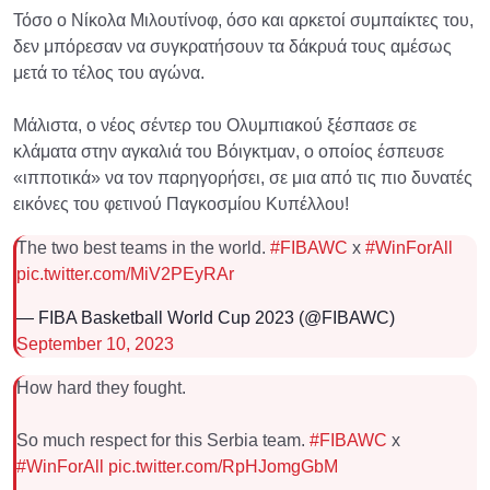
Τόσο ο Νίκολα Μιλουτίνοφ, όσο και αρκετοί συμπαίκτες του,
δεν μπόρεσαν να συγκρατήσουν τα δάκρυά τους αμέσως
μετά το τέλος του αγώνα.
Μάλιστα, ο νέος σέντερ του Ολυμπιακού ξέσπασε σε
κλάματα στην αγκαλιά του Βόιγκτμαν, ο οποίος έσπευσε
«ιπποτικά» να τον παρηγορήσει, σε μια από τις πιο δυνατές
εικόνες του φετινού Παγκοσμίου Κυπέλλου!
The two best teams in the world.
#FIBAWC
x
#WinForAll
pic.twitter.com/MiV2PEyRAr
— FIBA Basketball World Cup 2023 (@FIBAWC)
September 10, 2023
How hard they fought.
So much respect for this Serbia team.
#FIBAWC
x
#WinForAll
pic.twitter.com/RpHJomgGbM