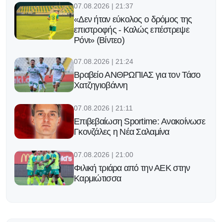
07.08.2026 | 21:37
«Δεν ήταν εύκολος ο δρόμος της
επιστροφής - Καλώς επέστρεψε
Ρόνι» (Βίντεο)
07.08.2026 | 21:24
Βραβείο ΑΝΘΡΩΠΙΑΣ για τον Τάσο
Χατζηγιοβάννη
07.08.2026 | 21:11
Επιβεβαίωση Sportime: Ανακοίνωσε
Γκονζάλες η Νέα Σαλαμίνα
07.08.2026 | 21:00
Φιλική τριάρα από την ΑΕΚ στην
Καρμιώτισσα
07.08.2026 | 20:43
«Χρυσή πρόταση από την Ελλάδα