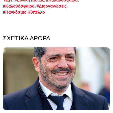
Tags:
#Εθνική Ιταλίας
,
#Καλαθόσφαιρα
,
#Καλαθόσφαιρα
,
#Διοργανώσεις
,
#Παγκόσμιο Κύπελλο
ΣΧΕΤΙΚΆ ΆΡΘΡΑ