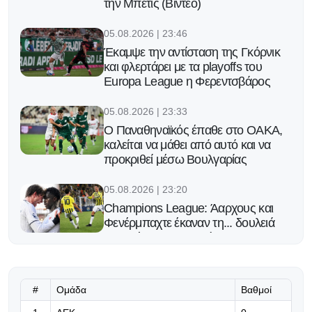
την Μπέτις (Βίντεο)
05.08.2026 | 23:46
Έκαμψε την αντίσταση της Γκόρνικ
και φλερτάρει με τα playoffs του
Europa League η Φερεντσβάρος
05.08.2026 | 23:33
Ο Παναθηναϊκός έπαθε στο ΟΑΚΑ,
καλείται να μάθει από αυτό και να
προκριθεί μέσω Βουλγαρίας
05.08.2026 | 23:20
Champions League: Άαρχους και
Φενέρμπαχτε έκαναν τη... δουλειά
και απέκτησαν προβάδισμα
πρόκρισης στα playoffs
05.08.2026 | 23:10
#
Ομάδα
Βαθμοί
Πειστική εικόνα, πολύτιμο