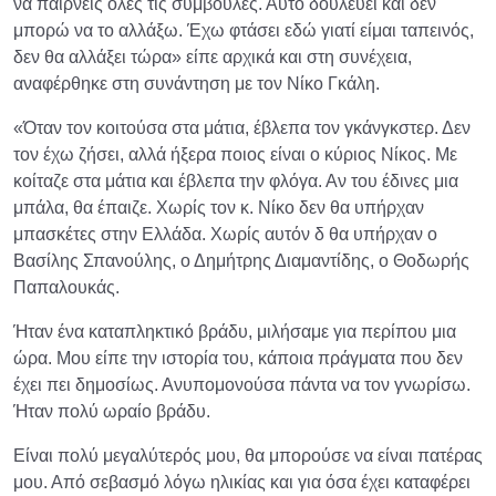
να παίρνεις όλες τις συμβουλές. Αυτό δουλεύει και δεν
μπορώ να το αλλάξω. Έχω φτάσει εδώ γιατί είμαι ταπεινός,
δεν θα αλλάξει τώρα» είπε αρχικά και στη συνέχεια,
αναφέρθηκε στη συνάντηση με τον Νίκο Γκάλη.
«Όταν τον κοιτούσα στα μάτια, έβλεπα τον γκάνγκστερ. Δεν
τον έχω ζήσει, αλλά ήξερα ποιος είναι ο κύριος Νίκος. Με
κοίταζε στα μάτια και έβλεπα την φλόγα. Αν του έδινες μια
μπάλα, θα έπαιζε. Χωρίς τον κ. Νίκο δεν θα υπήρχαν
μπασκέτες στην Ελλάδα. Χωρίς αυτόν δ θα υπήρχαν ο
Βασίλης Σπανούλης, ο Δημήτρης Διαμαντίδης, ο Θοδωρής
Παπαλουκάς.
Ήταν ένα καταπληκτικό βράδυ, μιλήσαμε για περίπου μια
ώρα. Μου είπε την ιστορία του, κάποια πράγματα που δεν
έχει πει δημοσίως. Ανυπομονούσα πάντα να τον γνωρίσω.
Ήταν πολύ ωραίο βράδυ.
Είναι πολύ μεγαλύτερός μου, θα μπορούσε να είναι πατέρας
μου. Από σεβασμό λόγω ηλικίας και για όσα έχει καταφέρει