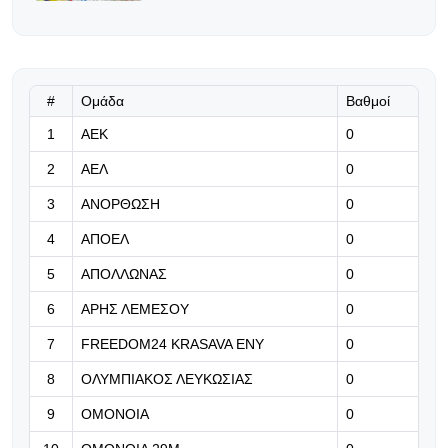
09.08.2026 | 13:03
Η FIFA προειδοποιεί για
προσπάθεια υπονόμευσης του
Ινφαντίνο
#
Ομάδα
Βαθμοί
1
ΑΕΚ
0
09.08.2026 | 12:49
2
ΑΕΛ
0
Πρώην παίκτης του Παναθηναϊκού
πάει σε ομάδα 4ης κατηγορίας της
3
ΑΝΟΡΘΩΣΗ
0
Ιταλίας
4
ΑΠΟΕΛ
0
09.08.2026 | 12:36
5
ΑΠΟΛΛΩΝΑΣ
0
Αρκετά κοντά στους «πράσινους» ο
Ντιβέρν
6
ΑΡΗΣ ΛΕΜΕΣΟΥ
0
7
FREEDOM24 KRASAVA ΕΝΥ
0
09.08.2026 | 12:23
«Έχω χάσει και εγώ τον πατέρα μου
8
ΟΛΥΜΠΙΑΚΟΣ ΛΕΥΚΩΣΙΑΣ
0
και ο πόνος είναι αβάσταχτος»
9
ΟΜΟΝΟΙΑ
0
(Βίντεο)