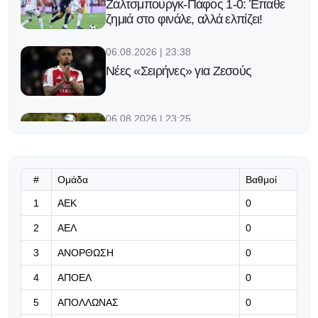
Ζάλτσμπουργκ-Πάφος 1-0: Έπαθε
ζημιά στο φινάλε, αλλά ελπίζει!
06.08.2026 | 23:38
Νέες «Σειρήνες» για Ζεσούς
06.08.2026 | 23:25
Ο Φορλάν νέος προπονητής της
εθνικής Ουρουγουάης!
#
Ομάδα
Βαθμοί
06.08.2026 | 23:12
1
ΑΕΚ
0
«Μπορούμε να βασιστούμε σε
όλους τους παίκτες μας»
2
ΑΕΛ
0
06.08.2026 | 23:06
3
ΑΝΟΡΘΩΣΗ
0
Έχασε από την Άντερλεχτ ο ΠΑΟΚ,
4
ΑΠΟΕΛ
0
όλα για όλα στο Βέλγιο!
5
ΑΠΟΛΛΩΝΑΣ
0