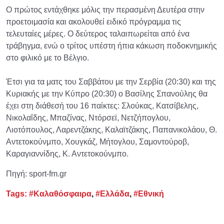
Ο πρώτος εντάχθηκε μόλις την περασμένη Δευτέρα στην
προετοιμασία και ακολουθεί ειδικό πρόγραμμα τις
τελευταίες μέρες. Ο δεύτερος ταλαιπωρείται από ένα
τράβηγμα, ενώ ο τρίτος υπέστη ήπια κάκωση ποδοκνημικής
στο φιλικό με το Βέλγιο.
Έτσι για τα ματς του Σαββάτου με την Σερβία (20:30) και της
Κυριακής με την Κύπρο (20:30) ο Βασίλης Σπανούλης θα
έχει στη διάθεσή του 16 παίκτες: Σλούκας, Κατσίβελης,
Νικολαΐδης, Μπαζίνας, Ντόρσεϊ, Νετζήπογλου,
Λιοτόπουλος, Λαρεντζάκης, Καλαϊτζάκης, Παπανικολάου, Θ.
Αντετοκούνμπο, Χουγκάζ, Μήτογλου, Σαμοντούροβ,
Καραγιαννίδης, Κ. Αντετοκούνμπο.
Πηγή: sport-fm.gr
Tags:
#Καλαθόσφαιρα
,
#Ελλάδα
,
#Εθνική