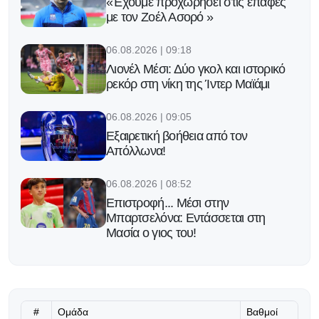
«Έχουμε προχωρήσει στις επαφές
με τον Ζοέλ Ασορό »
06.08.2026 | 09:18
Λιονέλ Μέσι: Δύο γκολ και ιστορικό
ρεκόρ στη νίκη της Ίντερ Μαϊάμι
06.08.2026 | 09:05
Εξαιρετική βοήθεια από τον
Απόλλωνα!
06.08.2026 | 08:52
Επιστροφή... Μέσι στην
Μπαρτσελόνα: Εντάσσεται στη
Μασία ο γιος του!
06.08.2026 | 08:39
Ο Ινφαντίνο υπόσχεται τον τελικό
του Μundial 2030 στο Μαρόκο για
να πάρει δημόσια στήριξη!
#
Ομάδα
Βαθμοί