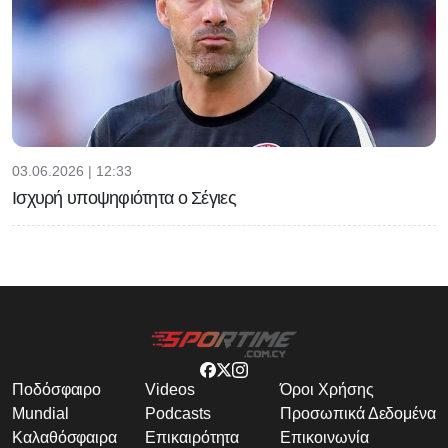
03.06.2026 | 12:33
Ισχυρή υποψηφιότητα ο Σέγιες
Ποδόσφαιρο
Videos
Όροι Χρήσης
Mundial
Podcasts
Προσωπικά Δεδομένα
Καλαθόσφαιρα
Επικαιρότητα
Επικοινωνία