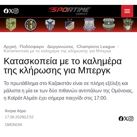
Αρχική
Ποδόσφαιρο
Διοργανώσεις
Champions League
Κατασκοπεία με το καλημέρα της κλήρωσης για Μπεργκ
Κατασκοπεία με το καλημέρα
της κλήρωσης για Μπεργκ
Το πρωτάθλημα στο Καζακστάν είναι σε πλήρη εξέλιξη και
μάλιστα η μία εκ των δύο πιθανών αντιπάλων της Ομόνοιας,
η Καϊράτ Αλμάτι έχει σήμερα παιχνίδι στις 17:00.
Άντρια Χήρα
17.06.2026
13:52
ΟΜΟΝΟΙΑ