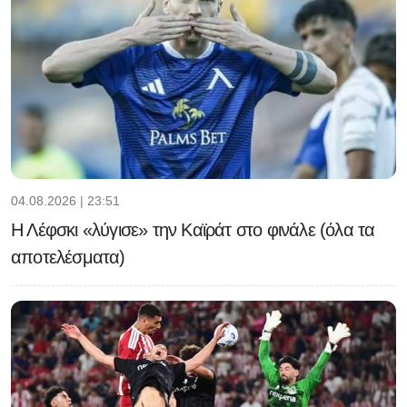
04.08.2026 | 23:51
Η Λέφσκι «λύγισε» την Καϊράτ στο φινάλε (όλα τα
αποτελέσματα)