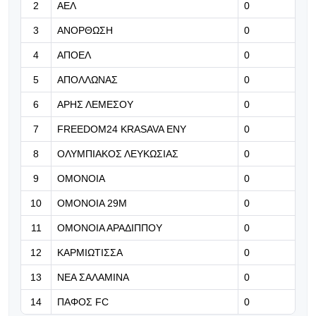
2
ΑΕΛ
0
07.08.2026 | 08:31
3
ΑΝΟΡΘΩΣΗ
0
Λουίζ: «Θα ήταν άλλη έκβαση, αν
4
ΑΠΟΕΛ
0
είχαμε προηγηθεί»
5
ΑΠΟΛΛΩΝΑΣ
0
07.08.2026 | 08:18
6
ΑΡΗΣ ΛΕΜΕΣΟΥ
0
«Γκρέμισαν» τη Φλωρεντία στην
υποδοχή του Μασταντουόνο! (vid)
7
FREEDOM24 KRASAVA ΕΝΥ
0
8
ΟΛΥΜΠΙΑΚΟΣ ΛΕΥΚΩΣΙΑΣ
0
07.08.2026 | 08:05
9
ΟΜΟΝΟΙΑ
0
«Συμφώνησε πλήρως με Ρόντρι η
Μπαρσελόνα, ξεκινά παζάρι με τη
10
ΟΜΟΝΟΙΑ 29Μ
0
Σίτι»
11
ΟΜΟΝΟΙΑ ΑΡΑΔΙΠΠΟΥ
0
12
ΚΑΡΜΙΩΤΙΣΣΑ
0
13
ΝΕΑ ΣΑΛΑΜΙΝΑ
0
14
ΠΑΦΟΣ FC
0