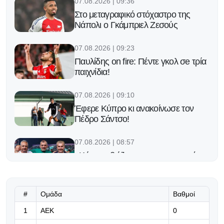
07.08.2026 | 09:36
Στο μεταγραφικό στόχαστρο της
Νάπολι ο Γκάμπριελ Ζεσούς
07.08.2026 | 09:23
Παυλίδης on fire: Πέντε γκολ σe τρία
παιχνίδια!
07.08.2026 | 09:10
Έφερε Κύπρο κι ανακοίνωσε τον
Πέδρο Σάντσο!
07.08.2026 | 08:57
«Κάποιοι βιάζονται να ειρωνευτούν
και ν' απαξιώσουν»
07.08.2026 | 08:44
#
Ομάδα
Βαθμοί
«Μας δίνει τρομερή αυτοπεποίθηση,
1
ΑΕΚ
0
αλλά ξέρουμε τι μας περιμένει στην
Κύπρο...»