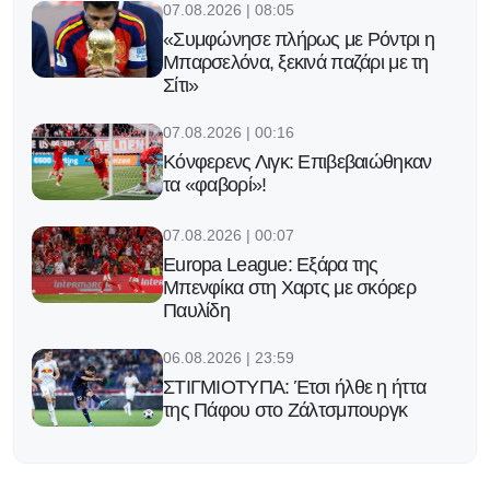
07.08.2026 | 08:05
«Συμφώνησε πλήρως με Ρόντρι η
Μπαρσελόνα, ξεκινά παζάρι με τη
Σίτι»
07.08.2026 | 00:16
Κόνφερενς Λιγκ: Επιβεβαιώθηκαν
τα «φαβορί»!
07.08.2026 | 00:07
Europa League: Εξάρα της
Μπενφίκα στη Χαρτς με σκόρερ
Παυλίδη
06.08.2026 | 23:59
ΣΤΙΓΜΙΟΤΥΠΑ: Έτσι ήλθε η ήττα
της Πάφου στο Ζάλτσμπουργκ
06.08.2026 | 23:51