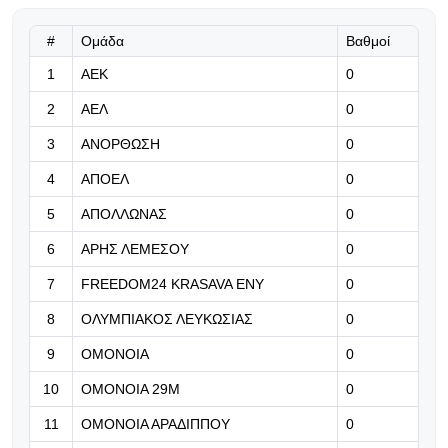
Ζάλτσμπουργκ-Πάφος 1-0: Έπαθε
ζημιά στο φινάλε, αλλά ελπίζει!
#
Ομάδα
Βαθμοί
06.08.2026 | 23:38
1
ΑΕΚ
0
Νέες «Σειρήνες» για Ζεσούς
2
ΑΕΛ
0
3
ΑΝΟΡΘΩΣΗ
0
06.08.2026 | 23:25
4
ΑΠΟΕΛ
0
Ο Φορλάν νέος προπονητής της
εθνικής Ουρουγουάης!
5
ΑΠΟΛΛΩΝΑΣ
0
6
ΑΡΗΣ ΛΕΜΕΣΟΥ
0
06.08.2026 | 23:12
«Μπορούμε να βασιστούμε σε
7
FREEDOM24 KRASAVA ΕΝΥ
0
όλους τους παίκτες μας»
8
ΟΛΥΜΠΙΑΚΟΣ ΛΕΥΚΩΣΙΑΣ
0
06.08.2026 | 23:06
9
ΟΜΟΝΟΙΑ
0
Έχασε από την Άντερλεχτ ο ΠΑΟΚ,
10
ΟΜΟΝΟΙΑ 29Μ
0
όλα για όλα στο Βέλγιο!
11
ΟΜΟΝΟΙΑ ΑΡΑΔΙΠΠΟΥ
0