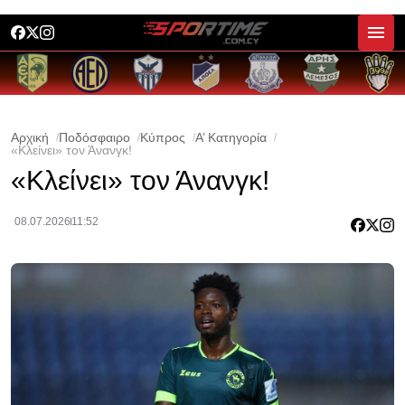
Αρχική
Ποδόσφαιρο
Κύπρος
Α’ Κατηγορία
«Κλείνει» τον Άνανγκ!
«Κλείνει» τον Άνανγκ!
08.07.2026
11:52