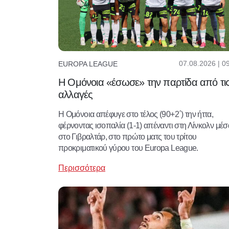
07.08.2026 | 0
EUROPA LEAGUE
Η Ομόνοια «έσωσε» την παρτίδα από τι
αλλαγές
Η Ομόνοια απέφυγε στο τέλος (90+2΄) την ήττα,
φέρνοντας ισοπαλία (1-1) απέναντι στη Λίνκολν μέσ
στο Γιβραλτάρ, στο πρώτο ματς του τρίτου
προκριματικού γύρου του Europa League.
Περισσότερα