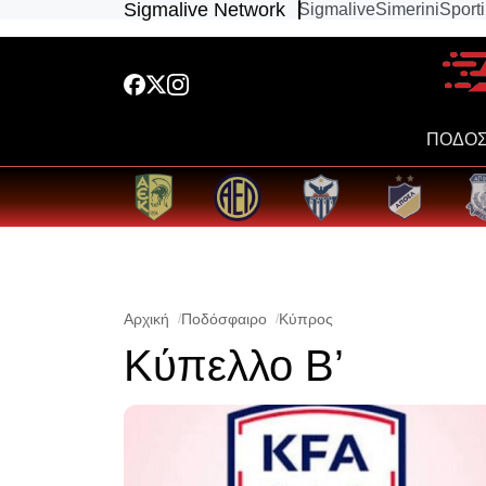
Sigmalive Network
Sigmalive
Simerini
Sport
ΠΟΔΟΣ
Αρχική
Ποδόσφαιρο
Κύπρος
Κύπελλο Β’