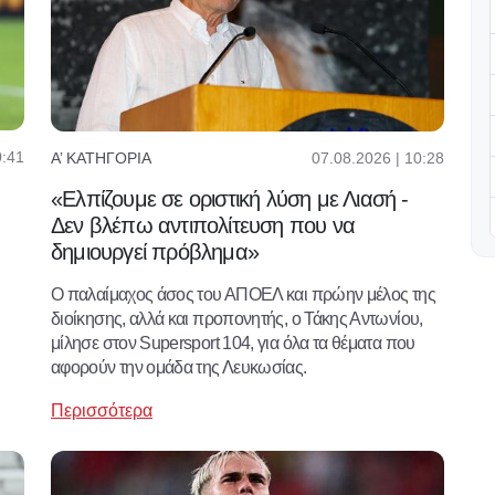
0:41
07.08.2026 | 10:28
Α’ ΚΑΤΗΓΟΡΊΑ
«Ελπίζουμε σε οριστική λύση με Λιασή -
Δεν βλέπω αντιπολίτευση που να
δημιουργεί πρόβλημα»
Ο παλαίμαχος άσος του ΑΠΟΕΛ και πρώην μέλος της
διοίκησης, αλλά και προπονητής, ο Τάκης Αντωνίου,
μίλησε στον Supersport 104, για όλα τα θέματα που
αφορούν την ομάδα της Λευκωσίας.
Περισσότερα