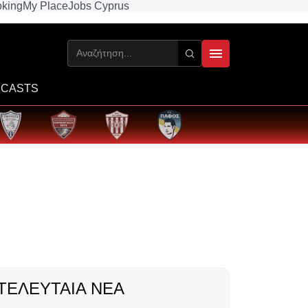
king
My Place
Jobs Cyprus
CASTS
ΤΕΛΕΥΤΑΊΑ ΝΈΑ