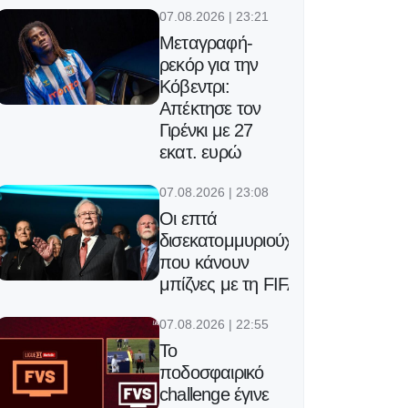
07.08.2026 | 23:21
Μεταγραφή-
ρεκόρ για την
Κόβεντρι:
Απέκτησε τον
Γιρένκι με 27
εκατ. ευρώ
07.08.2026 | 23:08
Οι επτά
δισεκατομμυριούχοι
που κάνουν
μπίζνες με τη FIFA
07.08.2026 | 22:55
Το
ποδοσφαιρικό
challenge έγινε