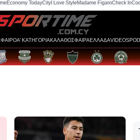
ime
Economy Today
City
I Love Style
Madame Figaro
Check In
Coo
ΦΑΙΡΟ
Α’ ΚΑΤΗΓΟΡΙΑ
ΚΑΛΑΘΟΣΦΑΙΡΑ
ΕΛΛΑΔΑ
VIDEOS
POD