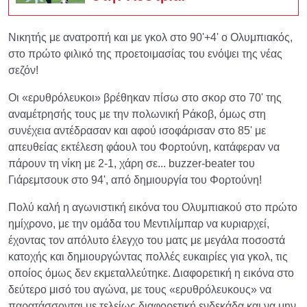
Νικητής με ανατροπή και με γκολ στο 90'+4' ο Ολυμπιακός,
στο πρώτο φιλικό της προετοιμασίας του ενόψει της νέας
σεζόν!
Οι «ερυθρόλευκοι» βρέθηκαν πίσω στο σκορ στο 70' της
αναμέτρησής τους με την πολωνική Ράκοβ, όμως στη
συνέχεια αντέδρασαν και αφού ισοφάρισαν στο 85' με
απευθείας εκτέλεση φάουλ του Φορτούνη, κατάφεραν να
πάρουν τη νίκη με 2-1, χάρη σε... buzzer-beater του
Γιάρεμτσουκ στο 94', από δημιουργία του Φορτούνη!
Πολύ καλή η αγωνιστική εικόνα του Ολυμπιακού στο πρώτο
ημίχρονο, με την ομάδα του Μεντιλίμπαρ να κυριαρχεί,
έχοντας τον απόλυτο έλεγχο του ματς με μεγάλα ποσοστά
κατοχής και δημιουργώντας πολλές ευκαιρίες για γκολ, τις
οποίος όμως δεν εκμεταλλεύτηκε. Διαφορετική η εικόνα στο
δεύτερο μισό του αγώνα, με τους «ερυθρόλευκους» να
παρατάσσονται με τελείως διαφορετική ενδεκάδα και να μην