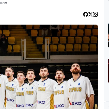
μεσό.