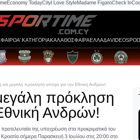
ime
Economy Today
City
I Love Style
Madame Figaro
Check In
Coo
ΦΑΙΡΟ
Α’ ΚΑΤΗΓΟΡΙΑ
ΚΑΛΑΘΟΣΦΑΙΡΑ
ΕΛΛΑΔΑ
VIDEOS
POD
 και μεγάλη πρόκληση απόψε για την Εθνική Ανδρών!
 μεγάλη πρόκληση
Εθνική Ανδρών!
ν προτελευταία της υποχρέωση στα προκριματικά του
Κροατία σήμερα Παρασκευή 3 Ιουλίου στις 20:00 στο