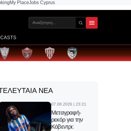
king
My Place
Jobs Cyprus
CASTS
ΤΕΛΕΥΤΑΊΑ ΝΈΑ
07.08.2026 | 23:21
Μεταγραφή-
ρεκόρ για την
Κόβεντρι: