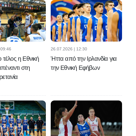
 09:46
26.07.2026 | 12:30
ο τέλος η Εθνική
Ήττα από την Ιρλανδία για
πέναντι στη
την Εθνική Εφήβων
ρετανία