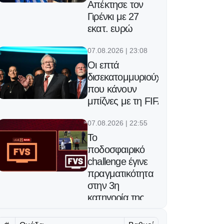
Απέκτησε τον
Γιρένκι με 27
εκατ. ευρώ
07.08.2026 | 23:08
Οι επτά
δισεκατομμυριούχοι
που κάνουν
μπίζνες με τη FIFA
07.08.2026 | 22:55
Το
ποδοσφαιρικό
challenge έγινε
πραγματικότητα
στην 3η
κατηγορία της
Γαλλίας!