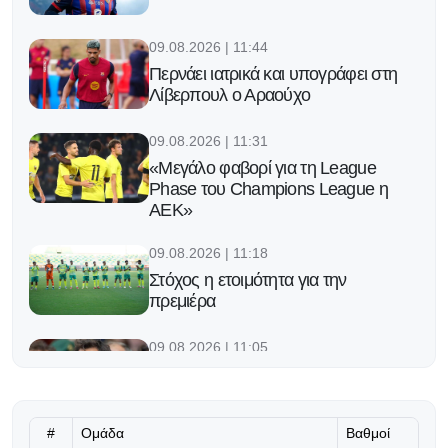
09.08.2026 | 11:44
Περνάει ιατρικά και υπογράφει στη
Λίβερπουλ ο Αραούχο
09.08.2026 | 11:31
«Μεγάλο φαβορί για τη League
Phase του Champions League η
ΑΕΚ»
09.08.2026 | 11:18
Στόχος η ετοιμότητα για την
πρεμιέρα
09.08.2026 | 11:05
Shanghai Masters: Η επιστροφή
του Φέντερερ
#
Ομάδα
Βαθμοί
09.08.2026 | 10:52