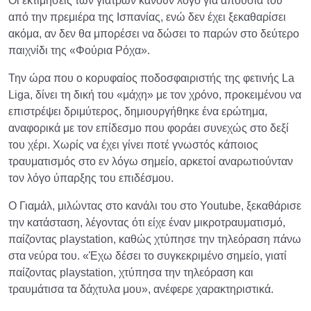
Οι εκτιμήσεις των γιατρών κάνουν λόγο για απουσία του
από την πρεμιέρα της Ισπανίας, ενώ δεν έχει ξεκαθαρίσει
ακόμα, αν δεν θα μπορέσει να δώσει το παρών στο δεύτερο
παιχνίδι της «Φούρια Ρόχα».
Την ώρα που ο κορυφαίος ποδοσφαιριστής της φετινής La
Liga, δίνει τη δική του «μάχη» με τον χρόνο, προκειμένου να
επιστρέψει δριμύτερος, δημιουργήθηκε ένα ερώτημα,
αναφορικά με τον επίδεσμο που φοράει συνεχώς στο δεξί
του χέρι. Χωρίς να έχει γίνει ποτέ γνωστός κάποιος
τραυματισμός στο εν λόγω σημείο, αρκετοί αναρωτιούνταν
τον λόγο ύπαρξης του επιδέσμου.
Ο Γιαμάλ, μιλώντας στο κανάλι του στο Youtube, ξεκαθάρισε
την κατάσταση, λέγοντας ότι είχε έναν μικροτραυματισμό,
παίζοντας playstation, καθώς χτύπησε την τηλεόραση πάνω
στα νεύρα του. «Έχω δέσει το συγκεκριμένο σημείο, γιατί
παίζοντας playstation, χτύπησα την τηλεόραση και
τραυμάτισα τα δάχτυλα μου», ανέφερε χαρακτηριστικά.