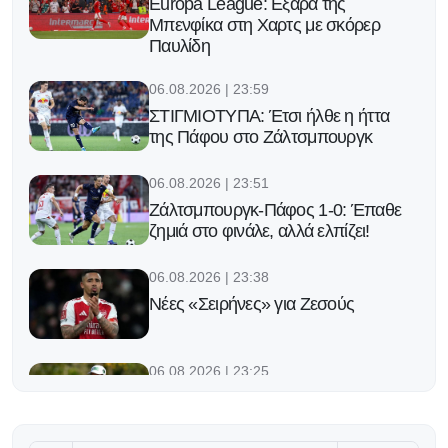
Europa League: Εξάρα της
Μπενφίκα στη Χαρτς με σκόρερ
Παυλίδη
06.08.2026 | 23:59
ΣΤΙΓΜΙΟΤΥΠΑ: Έτσι ήλθε η ήττα
της Πάφου στο Ζάλτσμπουργκ
06.08.2026 | 23:51
Ζάλτσμπουργκ-Πάφος 1-0: Έπαθε
ζημιά στο φινάλε, αλλά ελπίζει!
06.08.2026 | 23:38
Νέες «Σειρήνες» για Ζεσούς
06.08.2026 | 23:25
Ο Φορλάν νέος προπονητής της
εθνικής Ουρουγουάης!