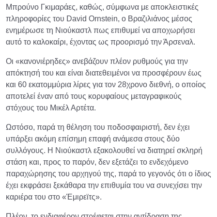
Μπρούνο Γκιμαράες, καθώς, σύμφωνα με αποκλειστικές
πληροφορίες του David Ornstein, ο Βραζιλιάνος μέσος
ενημέρωσε τη Νιούκαστλ πως επιθυμεί να αποχωρήσει
αυτό το καλοκαίρι, έχοντας ως προορισμό την Άρσεναλ.
Οι «κανονιέρηδες» ανεβάζουν πλέον ρυθμούς για την
απόκτησή του και είναι διατεθειμένοι να προσφέρουν έως
και 60 εκατομμύρια λίρες για τον 28χρονο διεθνή, ο οποίος
αποτελεί έναν από τους κορυφαίους μεταγραφικούς
στόχους του Μικέλ Αρτέτα.
Ωστόσο, παρά τη θέληση του ποδοσφαιριστή, δεν έχει
υπάρξει ακόμη επίσημη επαφή ανάμεσα στους δύο
συλλόγους. Η Νιούκαστλ εξακολουθεί να διατηρεί σκληρή
στάση και, προς το παρόν, δεν εξετάζει το ενδεχόμενο
παραχώρησης του αρχηγού της, παρά το γεγονός ότι ο ίδιος
έχει εκφράσει ξεκάθαρα την επιθυμία του να συνεχίσει την
καριέρα του στο «Έμιρεϊτς».
Πλέον, το ενδιαφέρον στρέφεται στην αντίδραση της