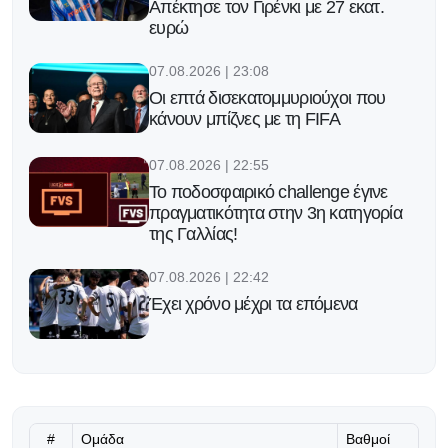
Απέκτησε τον Γιρένκι με 27 εκατ.
ευρώ
07.08.2026 | 23:08
Οι επτά δισεκατομμυριούχοι που
κάνουν μπίζνες με τη FIFA
07.08.2026 | 22:55
Το ποδοσφαιρικό challenge έγινε
πραγματικότητα στην 3η κατηγορία
της Γαλλίας!
07.08.2026 | 22:42
Έχει χρόνο μέχρι τα επόμενα
07.08.2026 | 22:29
Στην Κρίσταλ Πάλας ο Τομιγιάσου
μετά από επιτυχημένη δοκιμή
#
Ομάδα
Βαθμοί