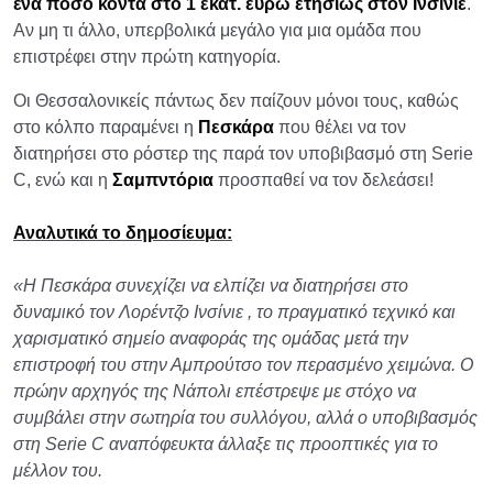
ένα ποσό κοντά στο 1 εκατ. ευρώ ετησίως στον Ινσίνιε
.
Αν μη τι άλλο, υπερβολικά μεγάλο για μια ομάδα που
επιστρέφει στην πρώτη κατηγορία.
Οι Θεσσαλονικείς πάντως δεν παίζουν μόνοι τους, καθώς
στο κόλπο παραμένει η
Πεσκάρα
που θέλει να τον
διατηρήσει στο ρόστερ της παρά τον υποβιβασμό στη Serie
C, ενώ και η
Σαμπντόρια
προσπαθεί να τον δελεάσει!
Αναλυτικά το δημοσίευμα:
«Η Πεσκάρα συνεχίζει να ελπίζει να διατηρήσει στο
δυναμικό τον Λορέντζο Ινσίνιε , το πραγματικό τεχνικό και
χαρισματικό σημείο αναφοράς της ομάδας μετά την
επιστροφή του στην Αμπρούτσο τον περασμένο χειμώνα. Ο
πρώην αρχηγός της Νάπολι επέστρεψε με στόχο να
συμβάλει στην σωτηρία του συλλόγου, αλλά ο υποβιβασμός
στη Serie C αναπόφευκτα άλλαξε τις προοπτικές για το
μέλλον του.