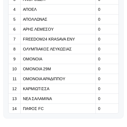
07.08.2026 | 21:50
4
ΑΠΟΕΛ
0
«Η Ντόρτμουντ ψάχνει τον διάδοχο
του Αντεγέμι και γλυκοκοιτάζει τον
5
ΑΠΟΛΛΩΝΑΣ
0
Κωνσταντέλια»
6
ΑΡΗΣ ΛΕΜΕΣΟΥ
0
07.08.2026 | 21:37
7
FREEDOM24 KRASAVA ΕΝΥ
0
«Δεν ήταν εύκολος ο δρόμος της
8
ΟΛΥΜΠΙΑΚΟΣ ΛΕΥΚΩΣΙΑΣ
επιστροφής - Καλώς επέστρεψε
0
Ρόνι» (Βίντεο)
9
ΟΜΟΝΟΙΑ
0
07.08.2026 | 21:24
10
ΟΜΟΝΟΙΑ 29Μ
0
Βραβείο ΑΝΘΡΩΠΙΑΣ για τον Τάσο
11
ΟΜΟΝΟΙΑ ΑΡΑΔΙΠΠΟΥ
0
Χατζηγιοβάννη
12
ΚΑΡΜΙΩΤΙΣΣΑ
0
13
ΝΕΑ ΣΑΛΑΜΙΝΑ
0
14
ΠΑΦΟΣ FC
0