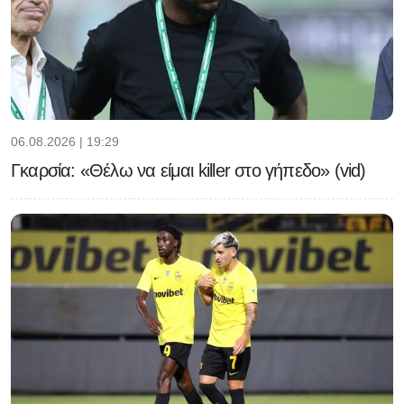
06.08.2026 | 19:29
Γκαρσία: «Θέλω να είμαι killer στο γήπεδο» (vid)