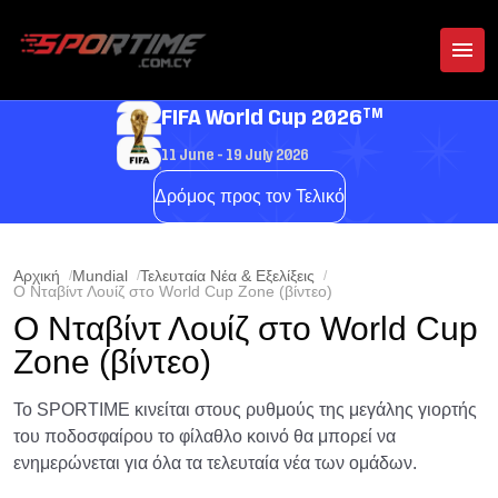
TM
FIFA World Cup 2026
11 June - 19 July 2026
Δρόμος προς τον Τελικό
Αρχική
Mundial
Τελευταία Νέα & Εξελίξεις
Ο Νταβίντ Λουίζ στο World Cup Zone (βίντεο)
Ο Νταβίντ Λουίζ στο World Cup
Zone (βίντεο)
Το SPORTIME κινείται στους ρυθμούς της μεγάλης γιορτής
του ποδοσφαίρου το φίλαθλο κοινό θα μπορεί να
ενημερώνεται για όλα τα τελευταία νέα των ομάδων.