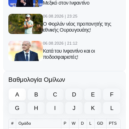
Μεξικό στον Ινφαντίνο
06.08.2026 | 23:25
Ο Φορλάν νέος προπονητής της
εθνικής Ουρουγουάης!
06.08.2026 | 21:12
Κατά του Ινφαντίνο και οι
ποδοσφαιριστές!
06.08.2026 | 20:13
Ο Γκάβι κράτησε την υπόσχεσή του
Βαθμολογία Ομίλων
μετά την κατάκτηση του Μουντιάλ!
A
B
C
D
E
F
06.08.2026 | 18:50
Νέο ξεκάθαρο μήνυμα της UEFA
G
H
I
J
K
L
προς τη FIFA για τον Ινφαντίνο
#
Ομάδα
P
W
D
L
GD
PTS
06.08.2026 | 10:36