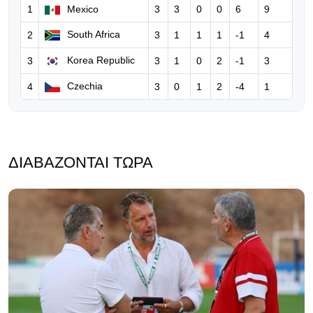
FIFA: Παραδέχεται λάθη του
1
Mexico
3
3
0
0
6
9
Ινφαντίνο, τον στηρίζει και
South Africa
2
3
1
1
1
-1
4
ξεκαθαρίζει… «δεν θα δεχθούμε
καμία επίθεση»
Korea Republic
3
3
1
0
2
-1
3
06.08.2026 | 08:39
Czechia
4
3
0
1
2
-4
1
Ο Ινφαντίνο υπόσχεται τον τελικό
του Μundial 2030 στο Μαρόκο για
να πάρει δημόσια στήριξη!
ΔΙΑΒΆΖΟΝΤΑΙ ΤΏΡΑ
05.08.2026 | 17:32
Eπίθεση Φίγκο κατά του Ινφαντίνο:
«Πρέπει να παραιτηθείς για να
σωθεί το ποδόσφαιρο»