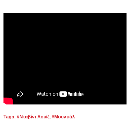
Tags:
#Νταβίντ Λουίζ
,
#Μουντιάλ