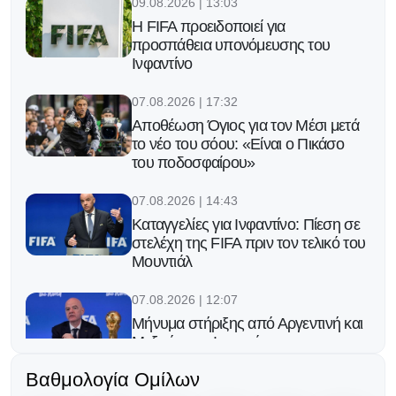
09.08.2026 | 13:03
Η FIFA προειδοποιεί για
προσπάθεια υπονόμευσης του
Ινφαντίνο
07.08.2026 | 17:32
Αποθέωση Όγιος για τον Μέσι μετά
το νέο του σόου: «Είναι ο Πικάσο
του ποδοσφαίρου»
07.08.2026 | 14:43
Καταγγελίες για Ινφαντίνο: Πίεση σε
στελέχη της FIFA πριν τον τελικό του
Μουντιάλ
07.08.2026 | 12:07
Μήνυμα στήριξης από Αργεντινή και
Μεξικό στον Ινφαντίνο
Βαθμολογία Ομίλων
06.08.2026 | 23:25