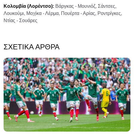
Κολομβία (Λορέντσο):
Βάργκας - Μουνιόζ, Σάντσες,
Λουκούμι, Μοχίκα - Λέρμα, Πουέρτα - Αρίας, Ροντρίγκες,
Ντίας - Σουάρες
ΣΧΕΤΙΚΆ ΆΡΘΡΑ