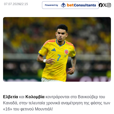
07.07.2026
22:15
Ελβετία
και
Κολομβία
κοντράρονται στο Βανκούβερ του
Καναδά, στην τελευταία χρονικά αναμέτρηση της φάσης των
«16» του φετινού Μουντιάλ!