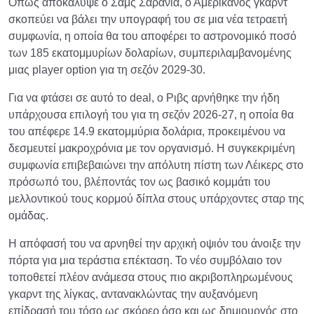
Όπως αποκάλυψε ο Σαμς Σαράνια, ο Αμερικανός γκαρντ
σκοπεύει να βάλει την υπογραφή του σε μια νέα τετραετή
συμφωνία, η οποία θα του αποφέρει το αστρονομικό ποσό
των 185 εκατομμυρίων δολαρίων, συμπεριλαμβανομένης
μιας player option για τη σεζόν 2029-30.
Για να φτάσει σε αυτό το deal, ο Ριβς αρνήθηκε την ήδη
υπάρχουσα επιλογή του για τη σεζόν 2026-27, η οποία θα
του απέφερε 14.9 εκατομμύρια δολάρια, προκειμένου να
δεσμευτεί μακροχρόνια με τον οργανισμό. Η συγκεκριμένη
συμφωνία επιβεβαιώνει την απόλυτη πίστη των Λέικερς στο
πρόσωπό του, βλέποντάς τον ως βασικό κομμάτι του
μελλοντικού τους κορμού δίπλα στους υπάρχοντες σταρ της
ομάδας.
Η απόφασή του να αρνηθεί την αρχική οψιόν του άνοιξε την
πόρτα για μια τεράστια επέκταση. Το νέο συμβόλαιο τον
τοποθετεί πλέον ανάμεσα στους πιο ακριβοπληρωμένους
γκαρντ της λίγκας, αντανακλώντας την αυξανόμενη
επίδρασή του τόσο ως σκόρερ όσο και ως δημιουργός στο