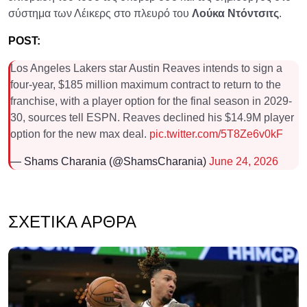
σύστημα των Λέικερς στο πλευρό του
Λούκα Ντόντσιτς
.
POST:
Los Angeles Lakers star Austin Reaves intends to sign a
four-year, $185 million maximum contract to return to the
franchise, with a player option for the final season in 2029-
30, sources tell ESPN. Reaves declined his $14.9M player
option for the new max deal.
pic.twitter.com/5T8Ze6v0kF
— Shams Charania (@ShamsCharania)
June 24, 2026
ΣΧΕΤΙΚΆ ΆΡΘΡΑ