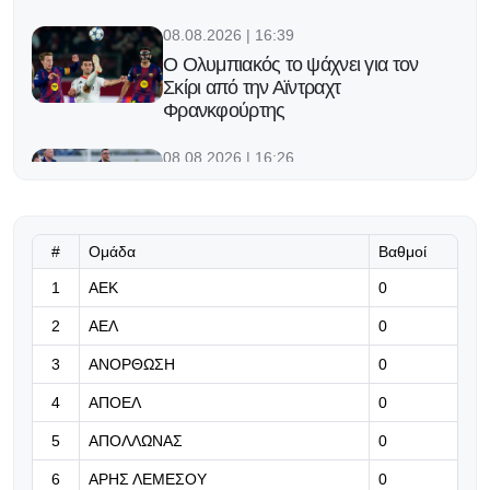
08.08.2026 | 16:39
Ο Ολυμπιακός το ψάχνει για τον
Σκίρι από την Αϊντραχτ
Φρανκφούρτης
08.08.2026 | 16:26
Η απάντηση της Πάφου για Κορέια-
Σπαρτάκ
#
Ομάδα
Βαθμοί
08.08.2026 | 16:13
1
ΑΕΚ
Ομάδα από το Περού γέμισε τη
0
φανέλα της με περισσότερους από
2
ΑΕΛ
0
1000 διαφορετικούς χορηγούς!
3
ΑΝΟΡΘΩΣΗ
0
08.08.2026 | 16:00
4
ΑΠΟΕΛ
0
Η Φενέρμπαχτσε ξεκίνησε
διαπραγματεύσεις με τη Νάπολι για
5
ΑΠΟΛΛΩΝΑΣ
0
τον Λουκάκου
6
ΑΡΗΣ ΛΕΜΕΣΟΥ
0