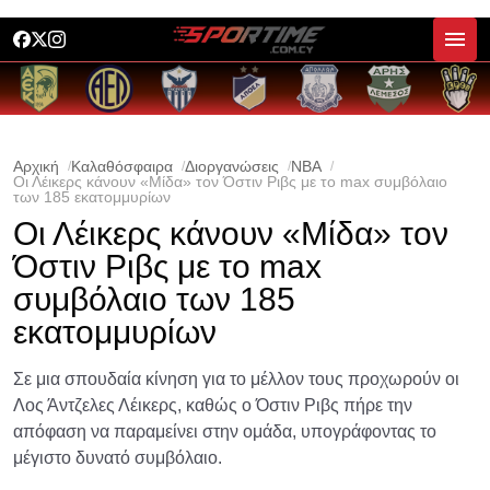
Αρχική
Καλαθόσφαιρα
Διοργανώσεις
NBA
Οι Λέικερς κάνουν «Μίδα» τον Όστιν Ριβς με το max συμβόλαιο
των 185 εκατομμυρίων
Οι Λέικερς κάνουν «Μίδα» τον
Όστιν Ριβς με το max
συμβόλαιο των 185
εκατομμυρίων
Σε μια σπουδαία κίνηση για το μέλλον τους προχωρούν οι
Λος Άντζελες Λέικερς, καθώς ο Όστιν Ριβς πήρε την
απόφαση να παραμείνει στην ομάδα, υπογράφοντας το
μέγιστο δυνατό συμβόλαιο.