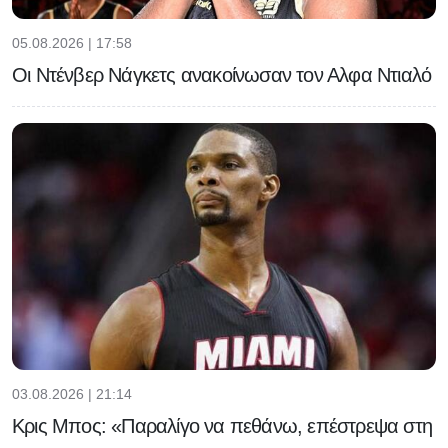
05.08.2026 | 17:58
Οι Ντένβερ Νάγκετς ανακοίνωσαν τον Αλφα Ντιαλό
03.08.2026 | 21:14
Κρις Μπος: «Παραλίγο να πεθάνω, επέστρεψα στη