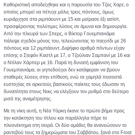
Καθοριστική αποδείχθηκε και η παρουσία του Τζος Χαρτ, ο
οποίος μπορεί να πέτυχε μόλις τρεις πόντους, όμως
κυριάρχησε στα ριμπάουντ με 15 και μοίρασε έξι ασίστ,
προσφέροντας πολύτιμες λύσεις σε άμυνα και δημιουργία.
Από την πλευρά των Σπερς, ο Βίκτορ Γουεμπανιάμα
πάλεψε σχεδόν μόνος του, τελειώνοντας το παιχνίδι με 26
πόντους και 12 ριμπάουντ. Διψήφιο αριθμό πόντων είχαν
επίσης ο Στεφόν Καστλ με 17, ο Τζούλιαν Σαμπανί με 16 και
ο Ντίλαν Χάρπερ με 16. Παρά τη δυνατή εμφάνιση του
Γουεμπανιάμα, οι γηπεδούχοι δεν κατάφεραν να βρουν
σταθερές λύσεις στην επίθεση, ενώ τα χαμηλά ποσοστά
ευστοχίας σε αρκετούς βασικούς παίκτες τους έδωσαν τη
δυνατότητα στους Νικς να ελέγξουν τον ρυθμό στο δεύτερο
μισό της αναμέτρησης.
Με τη νίκη αυτή, η Νέα Υόρκη έκανε το πρώτο βήμα προς
την κατάκτηση του τίτλου και παράλληλα πήρε το
πλεονέκτημα στη σειρά. Οι δύο ομάδες θα ανανεώσουν το
ραντεβού τους τα ξημερώματα του Σαββάτου, ξανά στο Frost