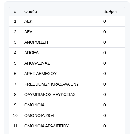
Η Λίβερπουλ βρήκε τρόπο να νιώθει
πως ο Ντιόγο Ζότα θα είναι πάντοτε
#
Ομάδα
Βαθμοί
κοντά της...
1
ΑΕΚ
0
07.08.2026 | 19:52
2
ΑΕΛ
0
«Γίνε ασπίδα του Φοίνικα» (Βίντεο)
3
ΑΝΟΡΘΩΣΗ
0
4
ΑΠΟΕΛ
0
07.08.2026 | 19:45
5
ΑΠΟΛΛΩΝΑΣ
0
Σπουδαία μεταγραφή για τον
ΑΠΟΕΛ στο φούτσαλ
6
ΑΡΗΣ ΛΕΜΕΣΟΥ
0
7
FREEDOM24 KRASAVA ΕΝΥ
0
07.08.2026 | 19:32
8
ΟΛΥΜΠΙΑΚΟΣ ΛΕΥΚΩΣΙΑΣ
Ισπανική άφιξη για το κέντρο της
0
άμυνας!
9
ΟΜΟΝΟΙΑ
0
07.08.2026 | 19:21
10
ΟΜΟΝΟΙΑ 29Μ
0
Η Μάντεστερ Σίτι προχωράει με την
11
ΟΜΟΝΟΙΑ ΑΡΑΔΙΠΠΟΥ
0
απόκτηση του Ρούλι από τη