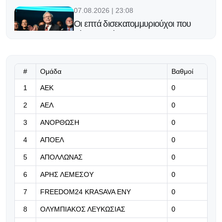
07.08.2026 | 23:08
Οι επτά δισεκατομμυριούχοι που
κάνουν μπίζνες με τη FIFA
07.08.2026 | 22:55
Το ποδοσφαιρικό challenge έγινε
#
Ομάδα
Βαθμοί
πραγματικότητα στην 3η κατηγορία
1
ΑΕΚ
0
της Γαλλίας!
2
ΑΕΛ
0
07.08.2026 | 22:42
3
ΑΝΟΡΘΩΣΗ
0
Έχει χρόνο μέχρι τα επόμενα
4
ΑΠΟΕΛ
0
5
ΑΠΟΛΛΩΝΑΣ
0
07.08.2026 | 22:29
Στην Κρίσταλ Πάλας ο Τομιγιάσου
6
ΑΡΗΣ ΛΕΜΕΣΟΥ
0
μετά από επιτυχημένη δοκιμή
7
FREEDOM24 KRASAVA ΕΝΥ
0
07.08.2026 | 22:16
8
ΟΛΥΜΠΙΑΚΟΣ ΛΕΥΚΩΣΙΑΣ
0
Υπομονή!