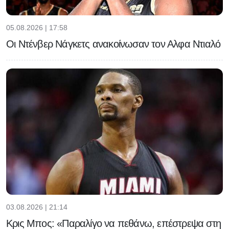
05.08.2026 | 17:58
Οι Ντένβερ Νάγκετς ανακοίνωσαν τον Αλφα Ντιαλό
03.08.2026 | 21:14
Κρις Μπος: «Παραλίγο να πεθάνω, επέστρεψα στη