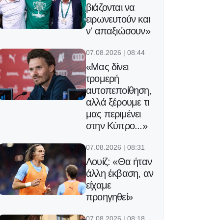
βιάζονται να
ειρωνευτούν και
ν' απαξιώσουν»
07.08.2026 | 08:44
«Μας δίνει
τρομερή
αυτοπεποίθηση,
αλλά ξέρουμε τι
μας περιμένει
στην Κύπρο...»
07.08.2026 | 08:31
Λουίζ: «Θα ήταν
άλλη έκβαση, αν
είχαμε
προηγηθεί»
07.08.2026 | 08:18