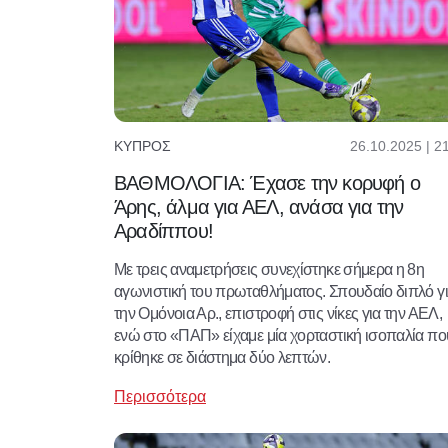
26.10.2025 | 2
ΚΎΠΡΟΣ
ΒΑΘΜΟΛΟΓΙΑ: Έχασε την κορυφή ο
Άρης, άλμα για ΑΕΛ, ανάσα για την
Αραδίππου!
Με τρεις αναμετρήσεις συνεχίστηκε σήμερα η 8η
αγωνιστική του πρωταθλήματος. Σπουδαίο διπλό γ
την Ομόνοια Αρ., επιστροφή στις νίκες για την ΑΕΛ,
ενώ στο «ΠΑΠ» είχαμε μία χορταστική ισοπαλία πο
κρίθηκε σε διάστημα δύο λεπτών.
Περισσότερα