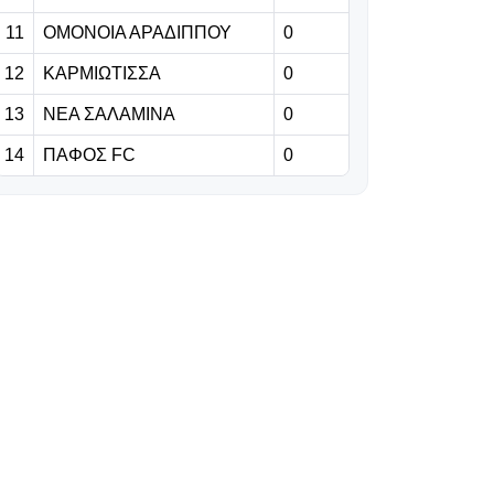
11
ΟΜΟΝΟΙΑ ΑΡΑΔΙΠΠΟΥ
0
07.08.2026 | 00:07
12
ΚΑΡΜΙΩΤΙΣΣΑ
Europa League:
0
Εξάρα της
13
ΝΕΑ ΣΑΛΑΜΙΝΑ
0
Μπενφίκα στη
Χαρτς με
14
ΠΑΦΟΣ FC
0
σκόρερ Παυλίδη
06.08.2026 | 23:59
ΣΤΙΓΜΙΟΤΥΠΑ:
Έτσι ήλθε η ήττα
της Πάφου στο
Ζάλτσμπουργκ
06.08.2026 | 23:51
Ζάλτσμπουργκ-
Πάφος 1-0:
Έπαθε ζημιά