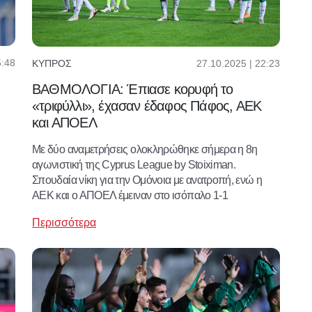
5:48
27.10.2025 | 22:23
ΚΎΠΡΟΣ
ΒΑΘΜΟΛΟΓΙΑ: Έπιασε κορυφή το
«τριφύλλι», έχασαν έδαφος Πάφος, ΑΕΚ
και ΑΠΟΕΛ
Με δύο αναμετρήσεις ολοκληρώθηκε σήμερα η 8η
αγωνιστική της Cyprus League by Stoiximan.
Σπουδαία νίκη για την Ομόνοια με ανατροπή, ενώ η
ΑΕΚ και ο ΑΠΟΕΛ έμειναν στο ισόπαλο 1-1
Περισσότερα