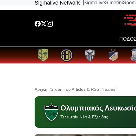
Sigmalive Network
Sigmalive
Simerini
Sport
ΠΟΔΟΣ
Αρχική
Slider, Top Articles & RSS
Teams
Ολυμπιακός Λευκωσί
Τελευταία Νέα & Εξελίξεις