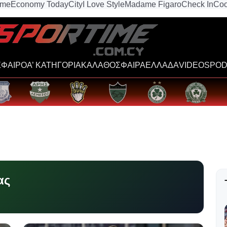
ime
Economy Today
City
I Love Style
Madame Figaro
Check In
Coo
ΦΑΙΡΟ
Α’ ΚΑΤΗΓΟΡΙΑ
ΚΑΛΑΘΟΣΦΑΙΡΑ
ΕΛΛΑΔΑ
VIDEOS
POD
ας