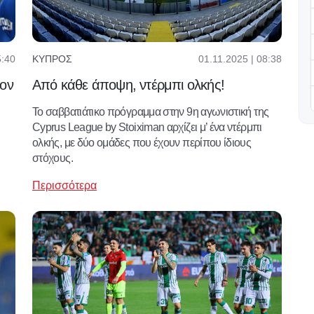
01.11.2025 | 08:38
5:40
ΚΎΠΡΟΣ
Από κάθε άποψη, ντέρμπι ολκής!
τον
Το σαββατιάτικο πρόγραμμα στην 9η αγωνιστική της
Cyprus League by Stoiximan αρχίζει μ’ ένα ντέρμπι
ολκής, με δύο ομάδες που έχουν περίπου ίδιους
στόχους.
Περισσότερα