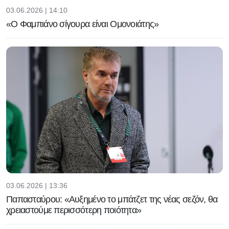
03.06.2026 | 14:10
«Ο Φαμπιάνο σίγουρα είναι Ομονοιάτης»
03.06.2026 | 13:36
Παπασταύρου: «Αυξημένο το μπάτζετ της νέας σεζόν, θα
χρειαστούμε περισσότερη ποιότητα»