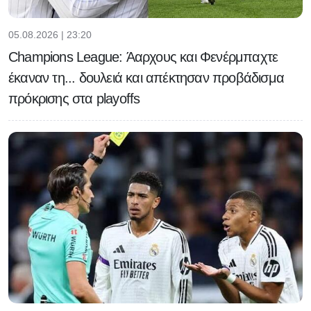
05.08.2026 | 23:20
Champions League: Άαρχους και Φενέρμπαχτε
έκαναν τη... δουλειά και απέκτησαν προβάδισμα
πρόκρισης στα playoffs