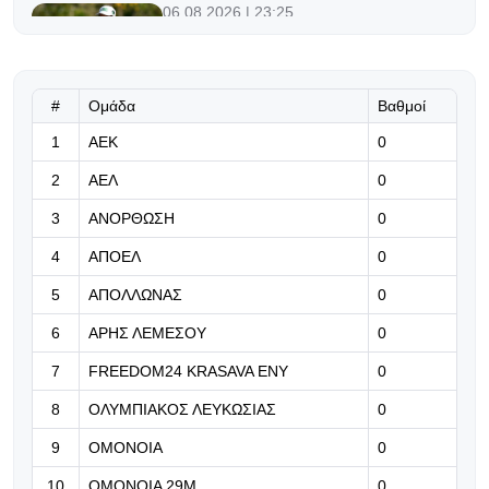
06.08.2026 | 23:25
Ο Φορλάν νέος προπονητής της
εθνικής Ουρουγουάης!
#
Ομάδα
Βαθμοί
06.08.2026 | 23:12
1
ΑΕΚ
0
«Μπορούμε να βασιστούμε σε
όλους τους παίκτες μας»
2
ΑΕΛ
0
06.08.2026 | 23:06
3
ΑΝΟΡΘΩΣΗ
0
Έχασε από την Άντερλεχτ ο ΠΑΟΚ,
4
ΑΠΟΕΛ
0
όλα για όλα στο Βέλγιο!
5
ΑΠΟΛΛΩΝΑΣ
0
06.08.2026 | 22:59
6
ΑΡΗΣ ΛΕΜΕΣΟΥ
0
«Η διαδρομή της γαλαζοκίτρινης
ασπίδας στον χρόνο» (vid)
7
FREEDOM24 KRASAVA ΕΝΥ
0
8
ΟΛΥΜΠΙΑΚΟΣ ΛΕΥΚΩΣΙΑΣ
0
06.08.2026 | 22:55
9
ΟΜΟΝΟΙΑ
0
Πρόβλημα με Κίνα, στη θέση του ο
Σέμα
10
ΟΜΟΝΟΙΑ 29Μ
0