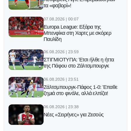
τα «φαβορί»!
07.08.2026 | 00:07
Europa League: Εξάρα της
Μπενφίκα στη Χαρτς με σκόρερ
Παυλίδη
06.08.2026 | 23:59
ΣΤΙΓΜΙΟΤΥΠΑ: Έτσι ήλθε η ήττα
της Πάφου στο Ζάλτσμπουργκ
06.08.2026 | 23:51
Ζάλτσμπουργκ-Πάφος 1-0: Έπαθε
ζημιά στο φινάλε, αλλά ελπίζει!
06.08.2026 | 23:38
Νέες «Σειρήνες» για Ζεσούς