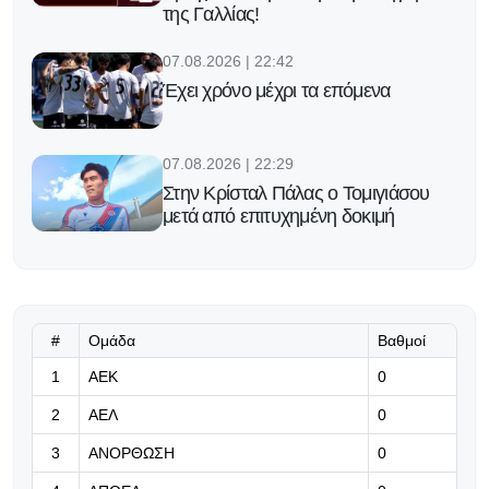
της Γαλλίας!
07.08.2026 | 22:42
Έχει χρόνο μέχρι τα επόμενα
07.08.2026 | 22:29
Στην Κρίσταλ Πάλας ο Τομιγιάσου
μετά από επιτυχημένη δοκιμή
07.08.2026 | 22:16
Υπομονή!
#
Ομάδα
Βαθμοί
07.08.2026 | 22:03
1
ΑΕΚ
0
Η Γαλατασαράι πάει για το
2
ΑΕΛ
0
μεταγραφικό «μπαμ» με Μαρτινέλι
3
ΑΝΟΡΘΩΣΗ
0
07.08.2026 | 21:50