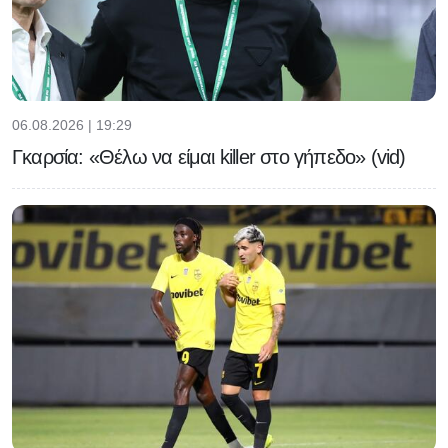
06.08.2026 | 19:29
Γκαρσία: «Θέλω να είμαι killer στο γήπεδο» (vid)