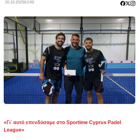
20.10.2025
13:00
«Γι΄ αυτό επενδύσαμε στο Sportime Cyprus Padel
League»