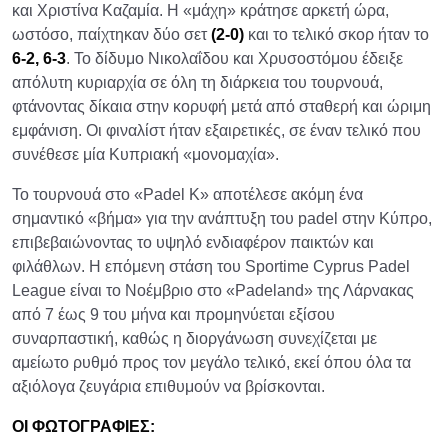
και Χριστίνα Καζαμία. Η «μάχη» κράτησε αρκετή ώρα,
ωστόσο, παίχτηκαν δύο σετ
(2-0)
και το τελικό σκορ ήταν το
6-2, 6-3
. Το δίδυμο Νικολαΐδου και Χρυσοστόμου έδειξε
απόλυτη κυριαρχία σε όλη τη διάρκεια του τουρνουά,
φτάνοντας δίκαια στην κορυφή μετά από σταθερή και ώριμη
εμφάνιση. Οι φιναλίστ ήταν εξαιρετικές, σε έναν τελικό που
συνέθεσε μία Κυπριακή «μονομαχία».
Το τουρνουά στο «Padel K» αποτέλεσε ακόμη ένα
σημαντικό «βήμα» για την ανάπτυξη του padel στην Κύπρο,
επιβεβαιώνοντας το υψηλό ενδιαφέρον παικτών και
φιλάθλων. Η επόμενη στάση του Sportime Cyprus Padel
League είναι το Νοέμβριο στο «Padeland» της Λάρνακας
από 7 έως 9 του μήνα και προμηνύεται εξίσου
συναρπαστική, καθώς η διοργάνωση συνεχίζεται με
αμείωτο ρυθμό προς τον μεγάλο τελικό, εκεί όπου όλα τα
αξιόλογα ζευγάρια επιθυμούν να βρίσκονται.
ΟΙ ΦΩΤΟΓΡΑΦΙΕΣ: