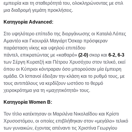
εμπειρία και τη σταθερότητά του, ολοκληρώνοντας με στιλ
μια διαδρομή γεμάτη προκλήσεις.
Κατηγορία Advanced:
Στο υψηλότερο επίπεδο της διοργάνωσης οι Καταλά Λόπες
Αμαντέο και Γκουιράλ Μαγιάρτ Όσκαρ πρόσφεραν
παράσταση νίκης και υψηλού επιπέδου
πάντελ, επικρατώντας με «καθαρό»
(2-0)
σκορ και
6-2, 6-3
των Σέργη Κυρατζή και Πέτρου Χρυσόχου στον τελικό, εκεί
όπου οι Κύπριοι κόντραραν όσο μπορούσαν μία έμπειρη
ομάδα. Οι Ισπανοί έδειξαν την κλάση και το ρυθμό τους, με
τους αντιπάλους να κερδίζουν ωστόσο το θερμό
χειροκρότημα για τη «μαχητικότητά» τους.
Κατηγορία Women B:
Τον τίτλο κατέκτησαν οι Μαριλένα Νικολαΐδου και Κρίστι
Χρυσοστόμου, οι οποίες επιβλήθηκαν στον «μεγάλο» τελικό
των γυναικών, έχοντας απέναντι τις Χριστίνα Γεωργίου