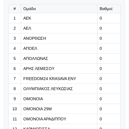
Τα νεότερα για Άιτινγκ και
Οντουμπάτζο
#
Ομάδα
Βαθμοί
1
ΑΕΚ
0
10.08.2026 | 09:10
2
ΑΕΛ
0
Από σήμερα ελεύθερη η
προπώληση για τον επαναληπτικό
3
ΑΝΟΡΘΩΣΗ
0
με Λίνκολν
4
ΑΠΟΕΛ
0
10.08.2026 | 08:57
5
ΑΠΟΛΛΩΝΑΣ
0
«Ο Ινφαντίνο είχε δώσει προαγωγή
στην UEFA σε πρώην σύντροφό
6
ΑΡΗΣ ΛΕΜΕΣΟΥ
0
του και την πλήρωνε με έγκριση
7
FREEDOM24 KRASAVA ΕΝΥ
0
που... δεν ήξερε κανείς»
8
ΟΛΥΜΠΙΑΚΟΣ ΛΕΥΚΩΣΙΑΣ
0
10.08.2026 | 08:45
9
ΟΜΟΝΟΙΑ
0
Άνετη η Πόρτο στην πρεμιέρα
10
ΟΜΟΝΟΙΑ 29Μ
0
11
ΟΜΟΝΟΙΑ ΑΡΑΔΙΠΠΟΥ
10.08.2026 | 08:32
0
Εβδομάδα επαναληπτικών,