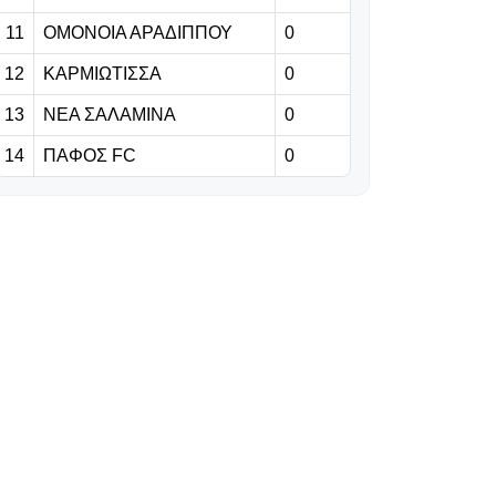
βασιστούμε σε
όλους τους
11
ΟΜΟΝΟΙΑ ΑΡΑΔΙΠΠΟΥ
0
παίκτες μας»
12
ΚΑΡΜΙΩΤΙΣΣΑ
0
06.08.2026 | 23:06
13
ΝΕΑ ΣΑΛΑΜΙΝΑ
0
Έχασε από την
14
ΠΑΦΟΣ FC
0
Άντερλεχτ ο
ΠΑΟΚ, όλα για
όλα στο Βέλγιο!
06.08.2026 | 22:59
«Η διαδρομή της
γαλαζοκίτρινης
ασπίδας στον
χρόνο» (vid)
06.08.2026 | 22:55
Πρόβλημα με
Κίνα, στη θέση