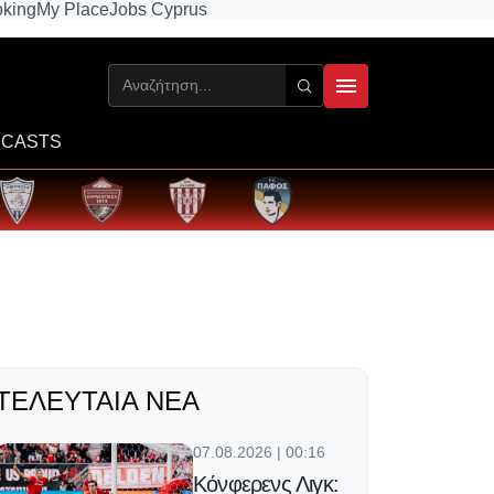
king
My Place
Jobs Cyprus
CASTS
ΤΕΛΕΥΤΑΊΑ ΝΈΑ
07.08.2026 | 00:16
Κόνφερενς Λιγκ: