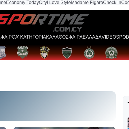
ime
Economy Today
City
I Love Style
Madame Figaro
Check In
Coo
ΦΑΙΡΟ
Α’ ΚΑΤΗΓΟΡΙΑ
ΚΑΛΑΘΟΣΦΑΙΡΑ
ΕΛΛΑΔΑ
VIDEOS
POD