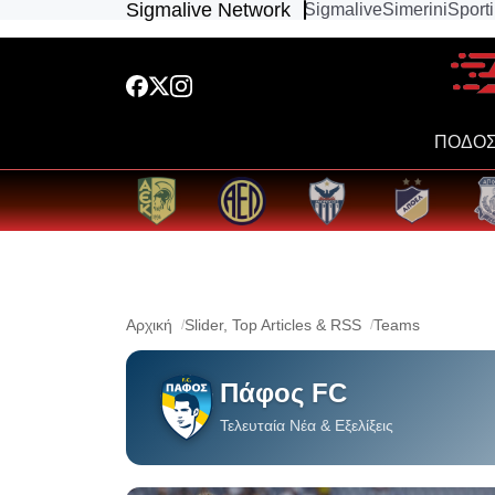
Sigmalive Network
Sigmalive
Simerini
Sport
ΠΟΔΟΣ
Αρχική
Slider, Top Articles & RSS
Teams
Πάφος FC
Τελευταία Νέα & Εξελίξεις