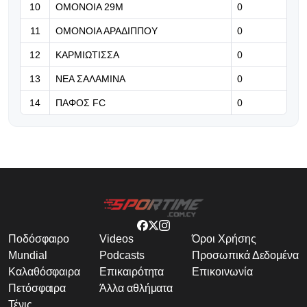
08.08.2026 | 11:14
10
ΟΜΟΝΟΙΑ 29Μ
0
Έτοιμη για το τρίτο φιλικό
11
ΟΜΟΝΟΙΑ ΑΡΑΔΙΠΠΟΥ
0
12
ΚΑΡΜΙΩΤΙΣΣΑ
0
13
ΝΕΑ ΣΑΛΑΜΙΝΑ
0
14
ΠΑΦΟΣ FC
0
Ποδόσφαιρο
Videos
Όροι Χρήσης
Mundial
Podcasts
Προσωπικά Δεδομένα
Καλαθόσφαιρα
Επικαιρότητα
Επικοινωνία
Πετόσφαιρα
Άλλα αθλήματα
Τένις