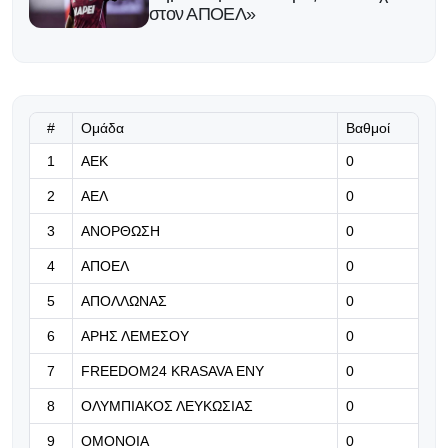
στον ΑΠΟΕΛ»
05.08.2026 | 23:59
Ο Τζόλης έδωσε ασίστ αλλά η
Άρσεναλ γνώρισε φιλική ήττα από
την Μπέτις (Βίντεο)
#
Ομάδα
Βαθμοί
1
ΑΕΚ
0
05.08.2026 | 23:46
2
ΑΕΛ
0
Έκαμψε την αντίσταση της Γκόρνικ
και φλερτάρει με τα playoffs του
3
ΑΝΟΡΘΩΣΗ
0
Europa League η Φερεντσβάρος
4
ΑΠΟΕΛ
0
05.08.2026 | 23:33
5
ΑΠΟΛΛΩΝΑΣ
0
Ο Παναθηναϊκός έπαθε στο ΟΑΚΑ,
καλείται να μάθει από αυτό και να
6
ΑΡΗΣ ΛΕΜΕΣΟΥ
0
προκριθεί μέσω Βουλγαρίας
7
FREEDOM24 KRASAVA ΕΝΥ
0
05.08.2026 | 23:20
8
ΟΛΥΜΠΙΑΚΟΣ ΛΕΥΚΩΣΙΑΣ
0
Champions League: Άαρχους και
9
ΟΜΟΝΟΙΑ
0
Φενέρμπαχτε έκαναν τη... δουλειά