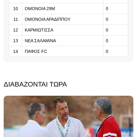
και απέκτησαν προβάδισμα
10
ΟΜΟΝΟΙΑ 29Μ
0
πρόκρισης στα playoffs
11
ΟΜΟΝΟΙΑ ΑΡΑΔΙΠΠΟΥ
0
05.08.2026 | 23:10
12
ΚΑΡΜΙΩΤΙΣΣΑ
0
Πειστική εικόνα, πολύτιμο
προβάδισμα
13
ΝΕΑ ΣΑΛΑΜΙΝΑ
0
14
ΠΑΦΟΣ FC
0
ΔΙΑΒΆΖΟΝΤΑΙ ΤΏΡΑ