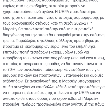
περιλαμβάνει νεαρούς ποδοσφαιριστές, προερχόμενους
κυρίως από τις ακαδημίες, οι οποίοι μπορούν να
χρησιμοποιούνται ανά αγώνα. Η UEFA προειδοποίησε
επίσης ότι σε περίπτωση νέας αποτυχίας συμμόρφωσης με
τους οικονομικούς στόχους κατά τη σεζόν 2026-27, η
Μαρσέιγ θα αποκλειστεί από την επόμενη ευρωπαϊκή
διοργάνωση για την οποία θα προκριθεί μέσα στην επόμενη
τριετία. Παράλληλα, ο γαλλικός σύλλογος τιμωρήθηκε με
πρόστιμο έξι εκατομμυρίων ευρώ, ενώ του επιβλήθηκε
επιπλέον ποινή τεσσάρων εκατομμυρίων ευρώ για
παραβίαση του κανόνα κόστους ρόστερ («squad cost rule»),
ο οποίος απαγορεύει στις ομάδες να δαπανούν πάνω από
το 70% των συνολικών ποδοσφαιρικών εσόδων τους για
μισθούς παικτών και προπονητών, μεταγραφές και αμοιβές
ατζέντηδων. Σε ανακοίνωσή της, η Μαρσέιγ υπογράμμισε
ότι θα συνεχίσει να καταβάλλει κάθε δυνατή προσπάθεια για
να τηρήσει τις δεσμεύσεις της απέναντι στην UEFA και να
ανταποκριθεί στους όρους που έχουν τεθεί. «Η Μαρσέιγ
παραμένει πλήρως προσηλωμένη στην ανάπτυξή της πάνω