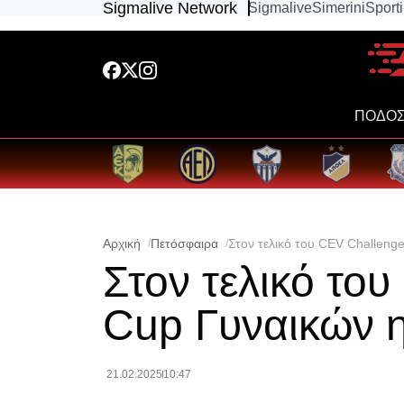
Sigmalive Network
Sigmalive
Simerini
Sport
ΠΟΔΟΣ
Αρχική
Πετόσφαιρα
Στον τελικό του CEV Challeng
Στον τελικό το
Cup Γυναικών 
21.02.2025
10:47