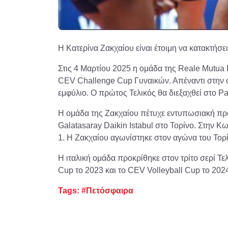
H Kατερίνα Ζακχαίου είναι έτοιμη να κατακτήσ
Στις 4 Μαρτίου 2025 η ομάδα της Reale Mutua 
CEV Challenge Cup Γυναικών. Απέναντι στην ομ
εμφύλιο. Ο πρώτος Τελικός θα διεξαχθεί στο Pala
Η ομάδα της Ζακχαίου πέτυχε εντυπωσιακή πρό
Galatasaray Daikin Istabul στο Τορίνο. Στην Κ
1. Η Ζακχαίου αγωνίστηκε στον αγώνα του Τορί
H ιταλική ομάδα προκρίθηκε στον τρίτο σερί Τε
Cup το 2023 και το CEV Volleyball Cup το 202
Tags:
#Πετόσφαιρα