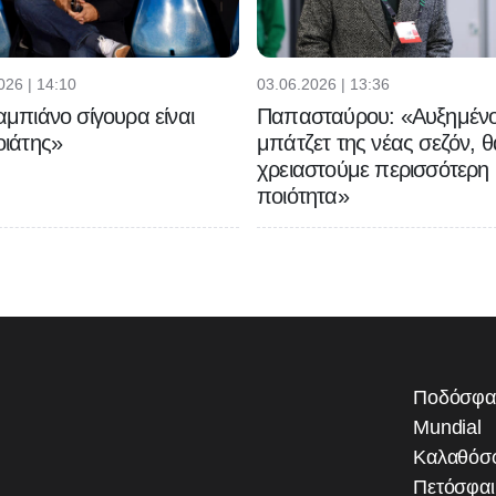
026 | 14:10
03.06.2026 | 13:36
μπιάνο σίγουρα είναι
Παπασταύρου: «Αυξημένο
ιάτης»
μπάτζετ της νέας σεζόν, θ
χρειαστούμε περισσότερη
ποιότητα»
Ποδόσφα
Mundial
Καλαθόσ
Πετόσφα