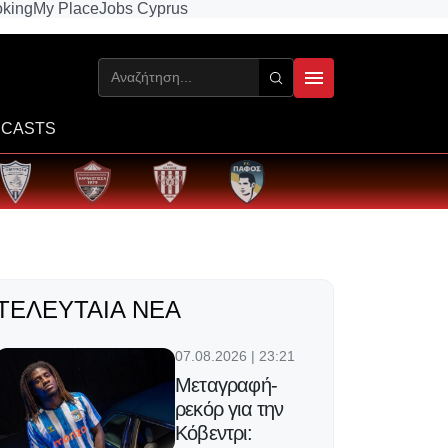
king
My Place
Jobs Cyprus
CASTS
ΤΕΛΕΥΤΑΊΑ ΝΈΑ
07.08.2026 | 23:21
Μεταγραφή-
ρεκόρ για την
Κόβεντρι: