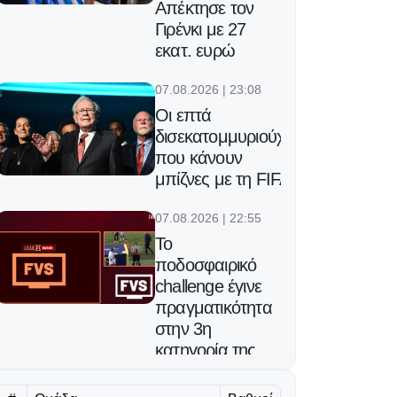
Απέκτησε τον
Γιρένκι με 27
εκατ. ευρώ
07.08.2026 | 23:08
Οι επτά
δισεκατομμυριούχοι
που κάνουν
μπίζνες με τη FIFA
07.08.2026 | 22:55
Το
ποδοσφαιρικό
challenge έγινε
πραγματικότητα
στην 3η
κατηγορία της
Γαλλίας!