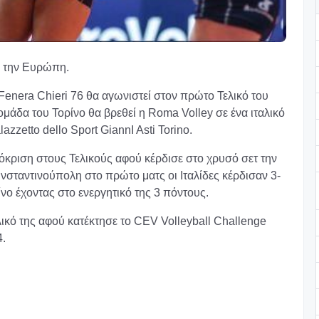
ει την Ευρώπη.
Fenera Chieri 76 θα αγωνιστεί στον πρώτο Τελικό του
άδα του Τορίνο θα βρεθεί η Roma Volley σε ένα ιταλικό
zzetto dello Sport GiannI Asti Torino.
κριση στους Τελικούς αφού κέρδισε στο χρυσό σετ την
ωνσταντινούπολη στο πρώτο ματς οι Ιταλίδες κέρδισαν 3-
νο έχοντας στο ενεργητικό της 3 πόντους.
λικό της αφού κατέκτησε το CEV Volleyball Challenge
4.