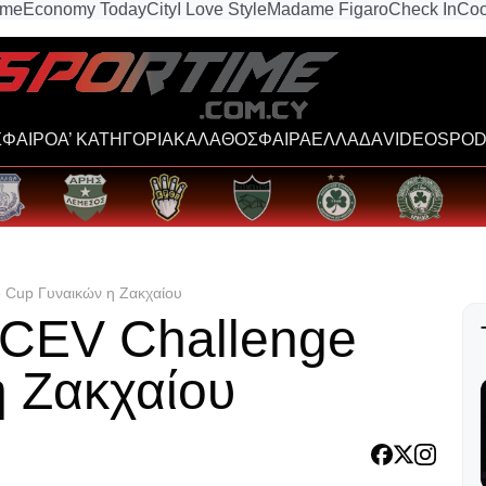
ime
Economy Today
City
I Love Style
Madame Figaro
Check In
Coo
ΦΑΙΡΟ
Α’ ΚΑΤΗΓΟΡΙΑ
ΚΑΛΑΘΟΣΦΑΙΡΑ
ΕΛΛΑΔΑ
VIDEOS
POD
e Cup Γυναικών η Ζακχαίου
υ CEV Challenge
η Ζακχαίου