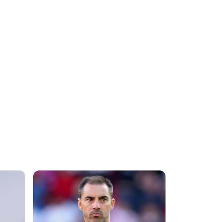
εύκολος ο
δρόμος της
επιστροφής -
Καλώς
επέστρεψε
Ρόνι» (Βίντεο)
07.08.2026 | 21:24
Βραβείο
ΑΝΘΡΩΠΙΑΣ
για τον Τάσο
Χατζηγιοβάννη