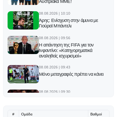
Αυστριακά ΜΜΕ!
08.08.2026 | 10:10
Άρης: Ενίσχυση στην άμυνα με
Γιούραϊ Μπάντελι
08.08.2026 | 09:56
Η απάντηση της FIFA για τον
Ινφαντίνο: «Κατηγορηματικά
αναληθείς ισχυρισμοί»
08.08.2026 | 09:43
Μόνο μεταγραφές πρέπει να κάνει
08.08.2026 | 09:30
«Έχει κλείσει καλά την πόρτα για την
παραχώρηση του Παυλίδη η
Μπενφίκα»
#
Ομάδα
Βαθμοί