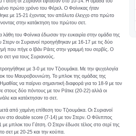
υ Γάτση οι Συριανοί έφτασαν στο 10-14. Η ομάδα του
αμένο πρώτο χρόνο του Φέρελ. Ο Φοίνικας ήταν
ηκε με 15-21 έχοντας τον απόλυτο έλεγχο στο πρώτο
άνοντας στην κατάκτηση του πρώτου σετ.
Τα λάθη του Φοίνικα έδωσαν την ευκαιρία στην ομάδα της
υ Στερν οι Συριανοί προηγήθηκαν με 16-17 με τις δύο
γμή που πήγε ο Ιβάν Ράιτς στην γραμμή του σερβίς. Ο
 σετ για τους Συριανούς.
 προηγήθηκε με 3-0 με τον Τζιουμάκα. Με την ψυχολογία
λοκ του Μαυροβουνιώτη. Το μπλοκ της ομάδας της
Ημαθίας να παίρνει σημαντική διαφορά για το 18-9 με τον
ε στους δύο πόντους με τον Ράτκε (20-22) αλλά οι
νάλε και κατέκτησαν το σετ.
μετά από χαμένη επίθεση του Τζιουμάκα. Οι Συριανοί
υν στο double score (7-14) με τον Στερν. Ο Φίλιππος
1 με μπλοκ του Γάτση. Ο Στερν έδωσε τέλος στο σερί της
το σετ με 20-25 και την κούπα.