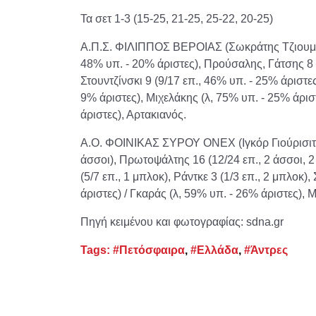
Τα σετ 1-3 (15-25, 21-25, 25-22, 20-25)
Α.Π.Σ. ΦΙΛΙΠΠΟΣ ΒΕΡΟΙΑΣ (Σωκράτης Τζιουμάκ
48% υπ. - 20% άριστες), Προύσαλης, Γάτσης 8 (5
Στουντζίνσκι 9 (9/17 επ., 46% υπ. - 25% άριστε
9% άριστες), Μιχελάκης (λ, 75% υπ. - 25% άρισ
άριστες), Αρτακιανός.
Α.Ο. ΦΟΙΝΙΚΑΣ ΣΥΡΟΥ ΟΝΕΧ (Ιγκόρ Γιούρισιτς):
άσσοι), Πρωτοψάλτης 16 (12/24 επ., 2 άσσοι, 
(5/7 επ., 1 μπλοκ), Ράντκε 3 (1/3 επ., 2 μπλοκ)
άριστες) / Γκαράς (λ, 59% υπ. - 26% άριστες), 
Πηγή κειμένου και φωτογραφίας: sdna.gr
Tags:
#Πετόσφαιρα
,
#Ελλάδα
,
#Άντρες