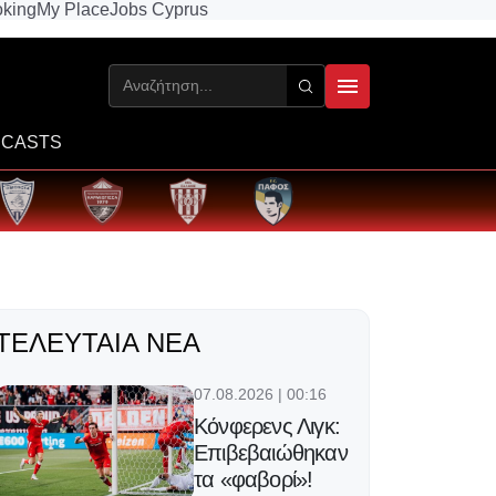
king
My Place
Jobs Cyprus
CASTS
ΤΕΛΕΥΤΑΊΑ ΝΈΑ
07.08.2026 | 00:16
Κόνφερενς Λιγκ:
Επιβεβαιώθηκαν
τα «φαβορί»!