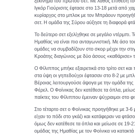
ξεκίνημα του πρώτου σετ. Με λάθος επίθεση το
Ιγκόρ Γιούρισιτς έφτασε στο 13-18 μετά από χ
κυρίαρχος στο μπλοκ με τον Μπράουν προηγήθ
σετ. Η ομάδα της Σύρου αύξησε τη διαφορά φτ
Το δεύτερο σετ εξελίχθηκε σε μεγάλο ντέρμπι. 
Ημαθίας να είναι πιο ανταγωνιστική. Με άσο το
ομάδες να συμβαδίζουν στο σκορ μέχρι την στι
Κροάτης διαγώνιος με δύο άσους «καθάρισε» το
Ο Φίλιππος μπήκε εξαιρετικά στο τρίτο σετ και
στα ύψη οι γηπεδούχοι έφτασαν στο 8-2 με μπ
Βέροιας λειτουργούσε άψογα με την ομάδα της 
Φέρελ. Ο Φοίνικας δεν κατέθεσε τα όπλα, μείωσ
παίκτες του Φίλιππου έμειναν ψύχραιμοι στο φι
Στο τέταρτο σετ ο Φοίνικας προηγήθηκε με 3-6 
είχαν το πόδι στο γκάζι και κατάφεραν να φτάσο
όμως δεν κατέθεσε τα όπλα και μείωσε σε 19-2
ομάδας της Ημαθίας με τον Φοίνικα να κατακτά 