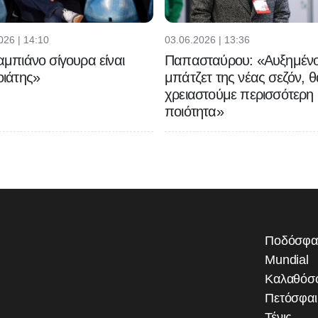
026 | 14:10
03.06.2026 | 13:36
μπιάνο σίγουρα είναι
Παπασταύρου: «Αυξημένο
ιάτης»
μπάτζετ της νέας σεζόν, θ
χρειαστούμε περισσότερη
ποιότητα»
Ποδόσφα
Mundial
Καλαθόσ
Πετόσφα
Τένις