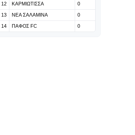
12
ΚΑΡΜΙΩΤΙΣΣΑ
0
06.08.2026 | 23:06
13
ΝΕΑ ΣΑΛΑΜΙΝΑ
0
Έχασε από την
14
ΠΑΦΟΣ FC
0
Άντερλεχτ ο
ΠΑΟΚ, όλα για
όλα στο Βέλγιο!
06.08.2026 | 22:59
«Η διαδρομή της
γαλαζοκίτρινης
ασπίδας στον
χρόνο» (vid)
06.08.2026 | 22:55
Πρόβλημα με
Κίνα, στη θέση
του ο Σέμα