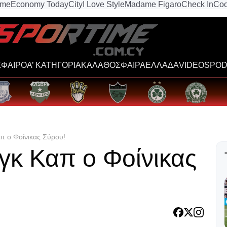
ime
Economy Today
City
I Love Style
Madame Figaro
Check In
Coo
ΦΑΙΡΟ
Α’ ΚΑΤΗΓΟΡΙΑ
ΚΑΛΑΘΟΣΦΑΙΡΑ
ΕΛΛΑΔΑ
VIDEOS
POD
απ ο Φοίνικας Σύρου!
ιγκ Καπ ο Φοίνικας