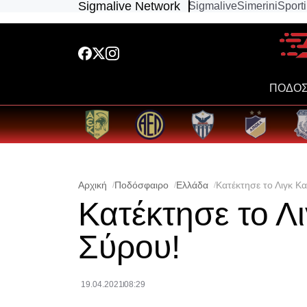
Sigmalive Network
Sigmalive
Simerini
Sport
ΠΟΔΟΣ
Αρχική
Ποδόσφαιρο
Ελλάδα
Κατέκτησε το Λιγκ Κ
Κατέκτησε το Λ
Σύρου!
19.04.2021
08:29