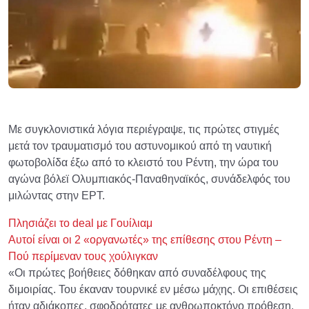
Με συγκλονιστικά λόγια περιέγραψε, τις πρώτες στιγμές
μετά τον τραυματισμό του αστυνομικού από τη ναυτική
φωτοβολίδα έξω από το κλειστό του Ρέντη, την ώρα του
αγώνα βόλεϊ Ολυμπιακός-Παναθηναϊκός, συνάδελφός του
μιλώντας στην ΕΡΤ.
Πλησιάζει το deal με Γουίλιαμ
Αυτοί είναι οι 2 «οργανωτές» της επίθεσης στου Ρέντη –
Πού περίμεναν τους χούλιγκαν
«Οι πρώτες βοήθειες δόθηκαν από συναδέλφους της
διμοιρίας. Του έκαναν τουρνικέ εν μέσω μάχης. Οι επιθέσεις
ήταν αδιάκοπες, σφοδρότατες με ανθρωποκτόνο πρόθεση.