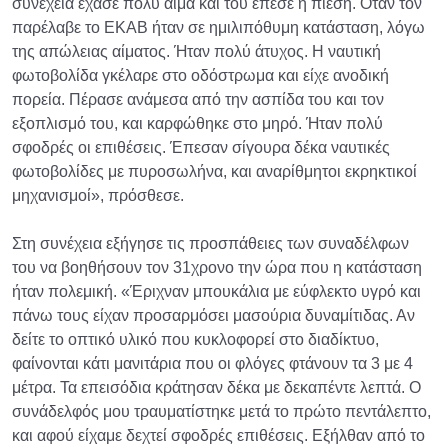
συνέχεια έχασε πολύ αίμα και του έπεσε η πίεση. Όταν τον
παρέλαβε το ΕΚΑΒ ήταν σε ημιλιπόθυμη κατάσταση, λόγω
της απώλειας αίματος. Ήταν πολύ άτυχος. Η ναυτική
φωτοβολίδα γκέλαρε στο οδόστρωμα και είχε ανοδική
πορεία. Πέρασε ανάμεσα από την ασπίδα του και τον
εξοπλισμό του, και καρφώθηκε στο μηρό. Ήταν πολύ
σφοδρές οι επιθέσεις. Έπεσαν σίγουρα δέκα ναυτικές
φωτοβολίδες με πυροσωλήνα, και αναρίθμητοι εκρηκτικοί
μηχανισμοί», πρόσθεσε.
Στη συνέχεια εξήγησε τις προσπάθειες των συναδέλφων
του να βοηθήσουν τον 31χρονο την ώρα που η κατάσταση
ήταν πολεμική. «Έριχναν μπουκάλια με εύφλεκτο υγρό και
πάνω τους είχαν προσαρμόσει μασούρια δυναμίτιδας. Αν
δείτε το οπτικό υλικό που κυκλοφορεί στο διαδίκτυο,
φαίνονται κάτι μανιτάρια που οι φλόγες φτάνουν τα 3 με 4
μέτρα. Τα επεισόδια κράτησαν δέκα με δεκαπέντε λεπτά. Ο
συνάδελφός μου τραυματίστηκε μετά το πρώτο πεντάλεπτο,
και αφού είχαμε δεχτεί σφοδρές επιθέσεις. Εξήλθαν από το