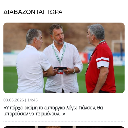
ΔΙΑΒΆΖΟΝΤΑΙ ΤΏΡΑ
03.06.2026 | 14:45
«Υπάρχει ακόμη το εμπάργκο λόγω Γιάνσον, θα
μπορούσαν να περιμένουν...»