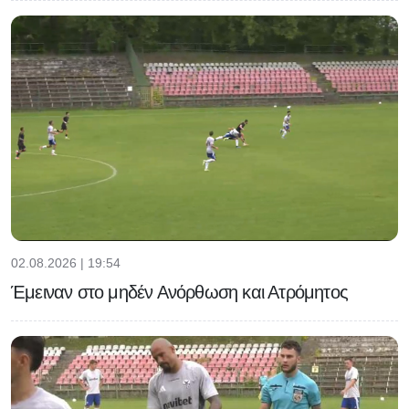
02.08.2026 | 19:54
Έμειναν στο μηδέν Ανόρθωση και Ατρόμητος