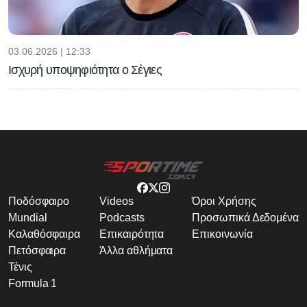
03.06.2026 | 12:33
Ισχυρή υποψηφιότητα ο Σέγιες
Ποδόσφαιρο
Videos
Όροι Χρήσης
Mundial
Podcasts
Προσωπικά Δεδομένα
Καλαθόσφαιρα
Επικαιρότητα
Επικοινωνία
Πετόσφαιρα
Άλλα αθλήματα
Τένις
Formula 1