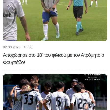
02.08.2026 | 18:30
Αποχώρησε στο 18' του φιλικού με τον Ατρόμητο ο
Φουρτάδο!