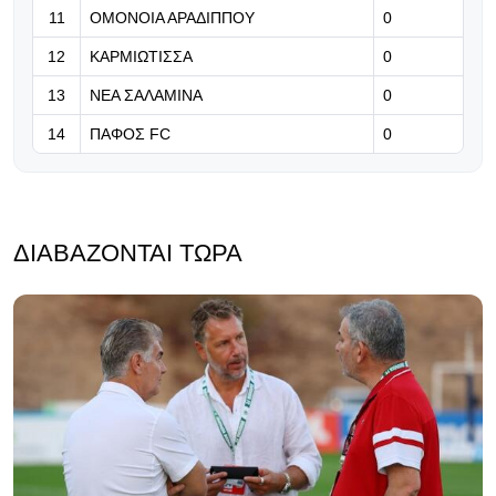
σημείωσε ότι η Γαλατάσαραϊ θέλει
11
ΟΜΟΝΟΙΑ ΑΡΑΔΙΠΠΟΥ
0
Μουσιάλα (Φώτο)
12
ΚΑΡΜΙΩΤΙΣΣΑ
0
13
ΝΕΑ ΣΑΛΑΜΙΝΑ
0
14
ΠΑΦΟΣ FC
0
ΔΙΑΒΆΖΟΝΤΑΙ ΤΏΡΑ