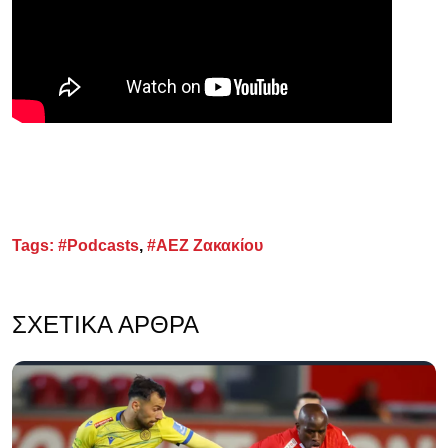
Tags:
#Podcasts
,
#ΑΕΖ Ζακακίου
ΣΧΕΤΙΚΆ ΆΡΘΡΑ