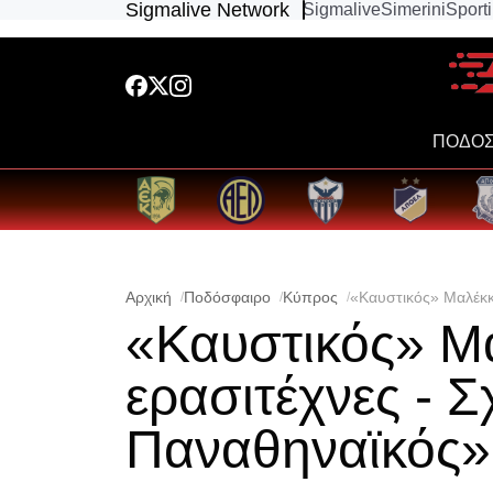
Sigmalive Network
Sigmalive
Simerini
Sport
ΠΟΔΟΣ
Αρχική
Ποδόσφαιρο
Κύπρος
«Καυστικός» Μαλέκκο
«Καυστικός» Μ
ερασιτέχνες - Σ
Παναθηναϊκός»