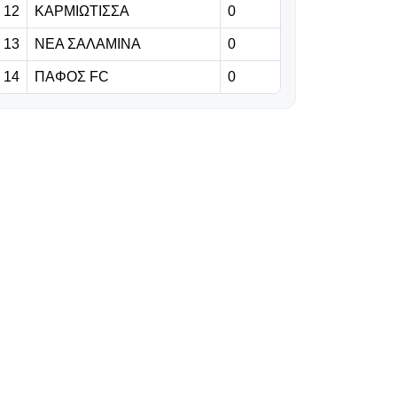
12
ΚΑΡΜΙΩΤΙΣΣΑ
0
08.08.2026 | 18:33
Η δήλωση του
13
ΝΕΑ ΣΑΛΑΜΙΝΑ
0
Τζόλη για το
14
ΠΑΦΟΣ FC
0
πρώτο του γκολ
με την Άρσεναλ
08.08.2026 | 18:20
Η εντεκάδα της
ΑΕΚ για το
σημερινό φιλικό
08.08.2026 | 18:07
Ο
αποχαιρετισμός
της Νιούελς
στον πατέρα του
Μέσι