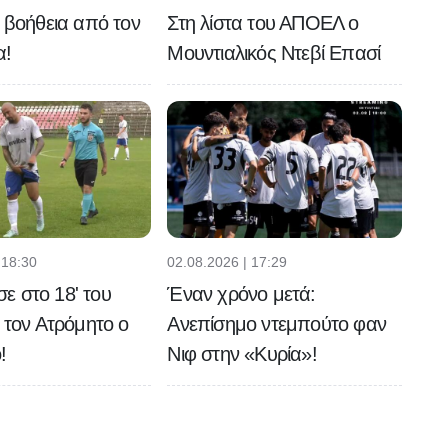
ή βοήθεια από τον
Στη λίστα του ΑΠΟΕΛ ο
α!
Μουντιαλικός Ντεβί Επασί
 18:30
02.08.2026 | 17:29
 στο 18' του
Έναν χρόνο μετά:
ε τον Ατρόμητο ο
Ανεπίσημο ντεμπούτο φαν
!
Νιφ στην «Κυρία»!