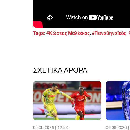
Tags:
#Κώστας Μαλέκκος
,
#Παναθηναϊκός
,
ΣΧΕΤΙΚΆ ΆΡΘΡΑ
08.08.2026 | 12:32
06.08.2026 |