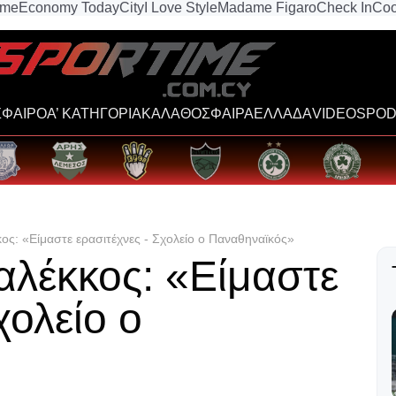
ime
Economy Today
City
I Love Style
Madame Figaro
Check In
Coo
ΦΑΙΡΟ
Α’ ΚΑΤΗΓΟΡΙΑ
ΚΑΛΑΘΟΣΦΑΙΡΑ
ΕΛΛΑΔΑ
VIDEOS
POD
ς: «Είμαστε ερασιτέχνες - Σχολείο ο Παναθηναϊκός»
αλέκκος: «Είμαστε
χολείο ο