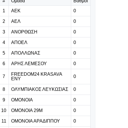
#
Ομάδα
Βαθμοί
08.08.2026 | 19:10
1
ΑΕΚ
0
Παροξυσμός για
2
ΑΕΛ
το Απόλλων-
0
Μπραν:
3
ΑΝΟΡΘΩΣΗ
0
Προπώληση
πέραν των 6000
4
ΑΠΟΕΛ
0
5
ΑΠΟΛΛΩΝΑΣ
0
08.08.2026 | 18:58
Live: ΑΕΚ-
6
ΑΡΗΣ ΛΕΜΕΣΟΥ
0
Ομόνοια Αρ. 0-0
FREEDOM24 KRASAVA
7
0
ΕΝΥ
8
ΟΛΥΜΠΙΑΚΟΣ ΛΕΥΚΩΣΙΑΣ
0
08.08.2026 | 18:46
Ανακοίνωσε
9
ΟΜΟΝΟΙΑ
0
Μοχάμεντ
10
ΟΜΟΝΟΙΑ 29Μ
0
Εντιαγέ ο
Λεβαδειακός
11
ΟΜΟΝΟΙΑ ΑΡΑΔΙΠΠΟΥ
0