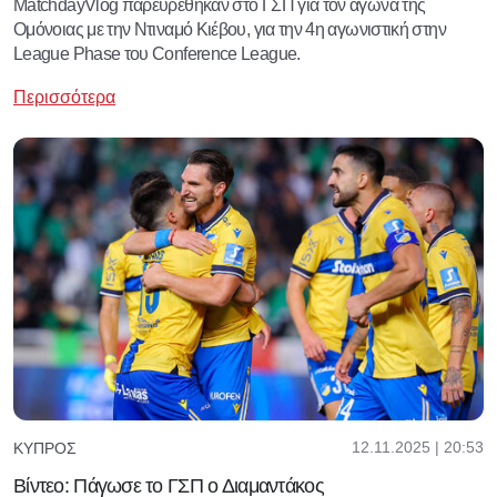
MatchdayVlog παρευρέθηκαν στο ΓΣΠ για τον αγώνα της
Ομόνοιας με την Ντιναμό Κιέβου, για την 4η αγωνιστική στην
League Phase του Conference League.
Περισσότερα
12.11.2025 | 20:53
ΚΎΠΡΟΣ
Βίντεο: Πάγωσε το ΓΣΠ ο Διαμαντάκος