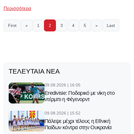
Περισσότερα
First
«
1
2
3
4
5
»
Last
ΤΕΛΕΥΤΑΊΑ ΝΈΑ
09.08.2026 | 16:05
Eredivisie: Ποδαρικό με νίκη στο
ντέρμπι η Φέγενορντ
09.08.2026 | 15:52
Πάλεψε μέχρι τέλους η Εθνική
Παίδων κόντρα στην Ουκρανία