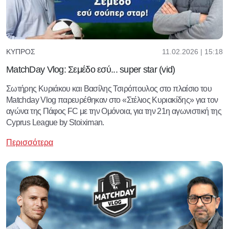
11.02.2026 | 15:18
ΚΎΠΡΟΣ
MatchDay Vlog: Σεμέδο εσύ... super star (vid)
Σωτήρης Κυριάκου και Βασίλης Τσιρόπουλος στο πλαίσιο του
Matchday Vlog παρευρέθηκαν στο «Στέλιος Κυριακίδης» για τον
αγώνα της Πάφος FC με την Ομόνοια, για την 21η αγωνιστική της
Cyprus League by Stoiximan.
Περισσότερα