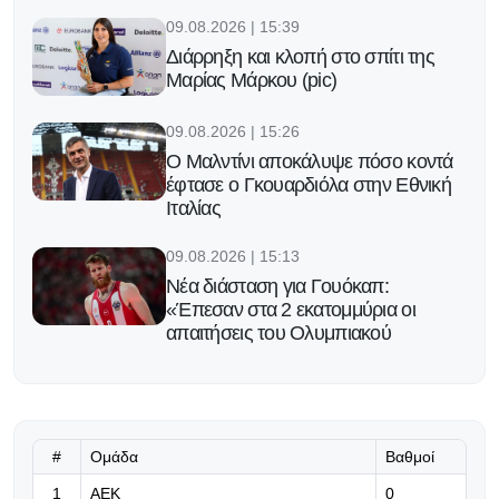
09.08.2026 | 15:39
Διάρρηξη και κλοπή στο σπίτι της
Μαρίας Μάρκου (pic)
09.08.2026 | 15:26
Ο Μαλντίνι αποκάλυψε πόσο κοντά
έφτασε ο Γκουαρδιόλα στην Εθνική
Ιταλίας
09.08.2026 | 15:13
Νέα διάσταση για Γουόκαπ:
«Έπεσαν στα 2 εκατομμύρια οι
απαιτήσεις του Ολυμπιακού
09.08.2026 | 15:00
ΑΕΛ - Ραντόμιακ 1-1: Με ισοπαλία
«έκλεισαν» τα φιλικά στην Πολωνία
#
Ομάδα
Βαθμοί
09.08.2026 | 14:47
1
ΑΕΚ
0