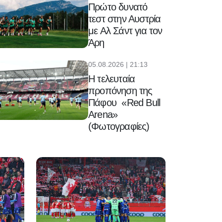
Πρώτο δυνατό
τεστ στην Αυστρία
με Αλ Σάντ για τον
Άρη
05.08.2026 | 21:13
Η τελευταία
προπόνηση της
Πάφου «Red Bull
Arena»
(Φωτογραφίες)