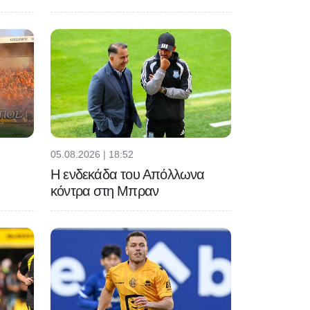
05.08.2026 | 18:52
Η ενδεκάδα του Απόλλωνα
κόντρα στη Μπραν