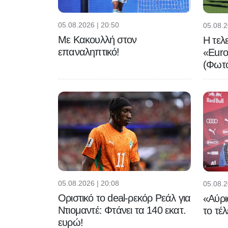
05.08.2026 | 20:50
05.08.2
Με Κακουλλή στον
Η τελ
επαναληπτικό!
«Euro
(Φωτο
05.08.2026 | 20:08
05.08.2
Οριστικό το deal-ρεκόρ Ρεάλ για
«Αύρι
Ντιομαντέ: Φτάνει τα 140 εκατ.
το τέλ
ευρώ!