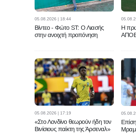
05.08.2026 | 18:44
05.08.2
Βίντεο - Φώτο ST: Ο Λιασής
Η πρ
στην ανοιχτή προπόνηση
ΑΠΟΕΛ
05.08.2026 | 17:19
05.08.2
«Στο Λονδίνο θεωρούν ήδη τον
Επίση
Βινίσιους παίκτη της Άρσεναλ»
Μραμ