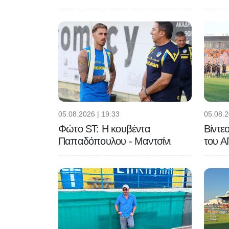
05.08.2026 | 19:33
05.08.2
Φώτο ST: Η κουβέντα
Βίντε
Παπαδόπουλου - Μαντσίνι
του Α