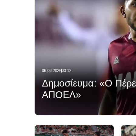
06.08.2026
00:12
Δημοσίευμα: «Ο Πέρες
ΑΠΟΕΛ»