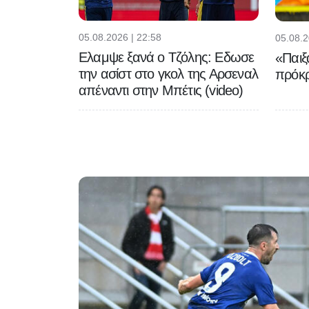
05.08.2026 | 22:58
05.08.2
Ελαμψε ξανά ο Τζόλης: Εδωσε
«Παιξ
την ασίστ στο γκολ της Αρσεναλ
πρόκρ
απέναντι στην Μπέτις (video)