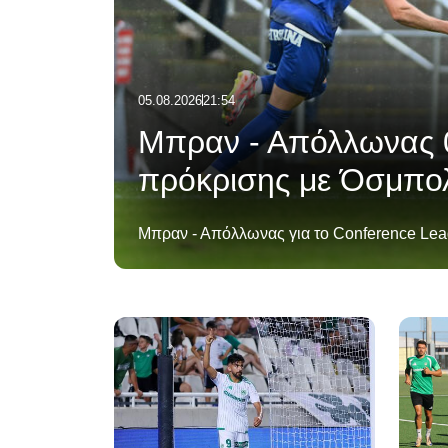
05.08.2026
21:54
Μπραν - Απόλλωνας 
πρόκρισης με Όσμπο
Μπραν - Απόλλωνας για το Conference Lea