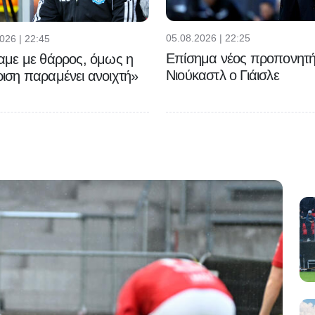
05.08.2026 | 22:25
026 | 22:45
Επίσημα νέος προπονητή
αμε με θάρρος, όμως η
Νιούκαστλ ο Γιάισλε
ιση παραμένει ανοιχτή»