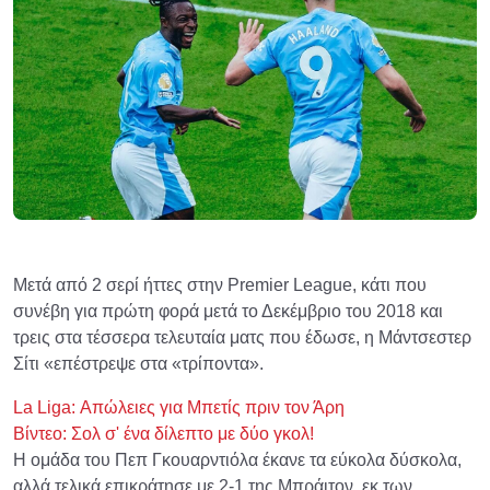
Μετά από 2 σερί ήττες στην Premier League, κάτι που
συνέβη για πρώτη φορά μετά το Δεκέμβριο του 2018 και
τρεις στα τέσσερα τελευταία ματς που έδωσε, η Μάντσεστερ
Σίτι «επέστρεψε στα «τρίποντα».
La Liga: Απώλειες για Μπετίς πριν τον Άρη
Βίντεο: Σολ σ' ένα δίλεπτο με δύο γκολ!
Η ομάδα του Πεπ Γκουαρντιόλα έκανε τα εύκολα δύσκολα,
αλλά τελικά επικράτησε με 2-1 της Μπράιτον, εκ των