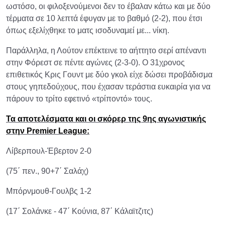
ωστόσο, οι φιλοξενούμενοι δεν το έβαλαν κάτω και με δύο
τέρματα σε 10 λεπτά έφυγαν με το βαθμό (2-2), που έτσι
όπως εξελίχθηκε το ματς ισοδυναμεί με... νίκη.
Παράλληλα, η Λούτον επέκτεινε το αήττητο σερί απέναντι
στην Φόρεστ σε πέντε αγώνες (2-3-0). Ο 31χρονος
επιθετικός Κρις Γουντ με δύο γκολ είχε δώσει προβάδισμα
στους γηπεδούχους, που έχασαν τεράστια ευκαιρία για να
πάρουν το τρίτο εφετινό «τρίποντό» τους.
Τα αποτελέσματα και οι σκόρερ της 9ης αγωνιστικής
στην Premier League:
Λίβερπουλ-Έβερτον 2-0
(75΄ πεν., 90+7΄ Σαλάχ)
Μπόρνμουθ-Γουλβς 1-2
(17΄ Σολάνκε - 47΄ Κούνια, 87΄ Κάλαϊτζιτς)