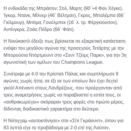
Η ενδεκάδα της Μπράιτον: Στιλ, Μαρτς (90΄+4 Φαν Χέγκε),
Ίγκορ, Ντανκ, Μίλνερ (46΄ Βέλτμαν), Γκρος, Μπαλέμπα (66΄
Γκίλμουρ), Μιτόμα, Γουέλμπεκ (16΄ λ. τρ. Φέργκιουσον),
Αντίνγκρα, Ζοάο Πέδρο (66΄ Φάτι).
Η Νιούκαστλ έδειξε πως βρίσκεται σε εξαιρετική κατάσταση
ενόψει του μεγάλου αγώνα της προσεχούς Τετάρτης με την
Μπορούσια Ντόρτμουντ στο «Σεντ Τζέιμς Παρκ», για την 3η
αγωνιστική των ομίλων του Champions League.
Συνέτριψε με 4-0 την Κρίσταλ Πάλας και συμπλήρωσε 8
αγώνες χωρίς ήττα, σε έξι εκ των οποίων δεν έχει δεχτεί
γκολ! Απέναντι στους Λονδρέζους, που προέρχονταν από
τρεις αναμετρήσεις χωρίς να παραβιαστεί η εστία τους, οι
«ανθρακωρύχοι» σκόραραν τρεις φορές στο πρώτο μέρος,
δίδοντας διαδικαστικό χαρακτήρα στο δεύτερο.
Η Νότιγχαμ «αυτοκτόνησε» στο «Σίτι Γκράουντ», όπου για
83 λεπτά είχε το προβάδισμα με 2-0 επί της Λούτον,