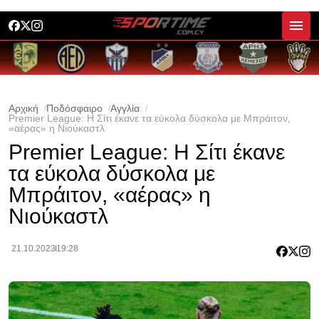
Αρχική
Ποδόσφαιρο
Αγγλία
Premier League: Η Σίτι έκανε τα εύκολα δύσκολα με Μπράιτον,
«αέρας» η Νιούκαστλ
Premier League: Η Σίτι έκανε
τα εύκολα δύσκολα με
Μπράιτον, «αέρας» η
Νιούκαστλ
21.10.2023
19:28