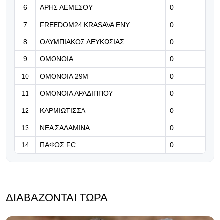
6
ΑΡΗΣ ΛΕΜΕΣΟΥ
0
07.08.2026 | 21:37
7
FREEDOM24 KRASAVA ΕΝΥ
0
«Δεν ήταν εύκολος ο δρόμος της
8
ΟΛΥΜΠΙΑΚΟΣ ΛΕΥΚΩΣΙΑΣ
επιστροφής - Καλώς επέστρεψε
0
Ρόνι» (Βίντεο)
9
ΟΜΟΝΟΙΑ
0
07.08.2026 | 21:24
10
ΟΜΟΝΟΙΑ 29Μ
0
Βραβείο ΑΝΘΡΩΠΙΑΣ για τον Τάσο
11
ΟΜΟΝΟΙΑ ΑΡΑΔΙΠΠΟΥ
0
Χατζηγιοβάννη
12
ΚΑΡΜΙΩΤΙΣΣΑ
0
13
ΝΕΑ ΣΑΛΑΜΙΝΑ
0
14
ΠΑΦΟΣ FC
0
ΔΙΑΒΆΖΟΝΤΑΙ ΤΏΡΑ